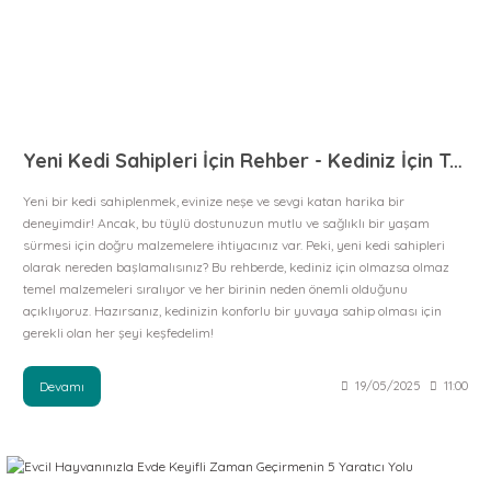
Yeni Kedi Sahipleri İçin Rehber - Kediniz İçin Temel Malzemeler
Yeni bir kedi sahiplenmek, evinize neşe ve sevgi katan harika bir
deneyimdir! Ancak, bu tüylü dostunuzun mutlu ve sağlıklı bir yaşam
sürmesi için doğru malzemelere ihtiyacınız var. Peki, yeni kedi sahipleri
olarak nereden başlamalısınız? Bu rehberde, kediniz için olmazsa olmaz
temel malzemeleri sıralıyor ve her birinin neden önemli olduğunu
açıklıyoruz. Hazırsanız, kedinizin konforlu bir yuvaya sahip olması için
gerekli olan her şeyi keşfedelim!
Devamı
19/05/2025
11:00