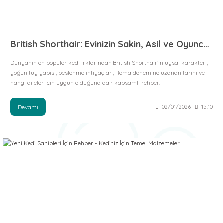
 ve Soğutucu Matlar
ünleri
ünleri
British Shorthair: Evinizin Sakin, Asil ve Oyuncak Ayıcık Görünümlü Dost
e Aksesuarları
Dünyanın en popüler kedi ırklarından British Shorthair’in uysal karakteri,
yoğun tüy yapısı, beslenme ihtiyaçları, Roma dönemine uzanan tarihi ve
hangi aileler için uygun olduğuna dair kapsamlı rehber.
Devamı
02/01/2026
15:10