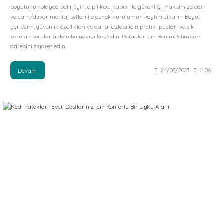
boyutunu kolayca belirleyin, çipli kedi kapısı ile güvenliği maksimize edin
ve cam/duvar montaj setleri ile esnek kurulumun keyfini çıkarın. Boyut,
yerleşim, güvenlik özellikleri ve daha fazlası için pratik ipuçları ve sık
sorulan sorularla dolu bu yazıyı keşfedin. Detaylar için BenimPetim.com
adresini ziyaret edin!
Devamı
24/08/2023
11:06