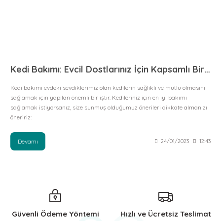
Kedi Bakımı: Evcil Dostlarınız İçin Kapsamlı Bir Rehber
Kedi bakımı evdeki sevdiklerimiz olan kedilerin sağlıklı ve mutlu olmasını
sağlamak için yapılan önemli bir iştir. Kedileriniz için en iyi bakımı
sağlamak istiyorsanız, size sunmuş olduğumuz önerileri dikkate almanızı
öneririz:
Devamı
24/01/2023
12:43
Güvenli Ödeme Yöntemi
Hızlı ve Ücretsiz Teslimat