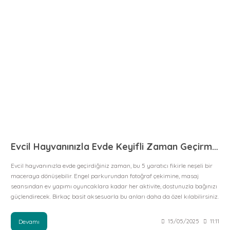
Evcil Hayvanınızla Evde Keyifli Zaman Geçirmenin 5 Yaratıcı Yolu
Evcil hayvanınızla evde geçirdiğiniz zaman, bu 5 yaratıcı fikirle neşeli bir
maceraya dönüşebilir. Engel parkurundan fotoğraf çekimine, masaj
seansından ev yapımı oyuncaklara kadar her aktivite, dostunuzla bağınızı
güçlendirecek. Birkaç basit aksesuarla bu anları daha da özel kılabilirsiniz.
Devamı
15/05/2025
11:11