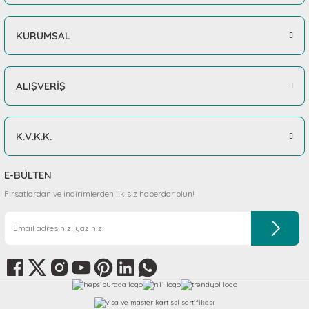
KURUMSAL
ALIŞVERİŞ
K.V.K.K.
E-BÜLTEN
Fırsatlardan ve indirimlerden ilk siz haberdar olun!