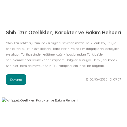
Shih Tzu: Özellikler, Karakter ve Bakım Rehberi
Shih Tzu rehberi, uzun ipeksi tüyleri, sevecen mizacı ve küçük boyutuyla
öne çıkan bu ırkın özelliklerini, karakterini ve bakım ihtiyaçlarını detaylıca
ele alıyor. Tarihçesinden eğitime, sağlık ipuçlarından Türkiye’de
sahiplenme önerilerine kadar kapsamlı bilgiler sunuyor. Hem yeni köpek
sahipleri hem de mevcut Shih Tzu sahipleri için ideal bir kaynak.
Devamı
05/06/2025
09:57