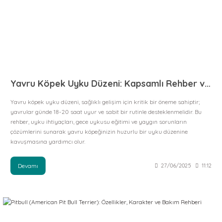
Yavru Köpek Uyku Düzeni: Kapsamlı Rehber ve İpuçları
Yavru köpek uyku düzeni, sağlıklı gelişim için kritik bir öneme sahiptir;
yavrular günde 18-20 saat uyur ve sabit bir rutinle desteklenmelidir. Bu
rehber, uyku ihtiyaçları, gece uykusu eğitimi ve yaygın sorunların
çözümlerini sunarak yavru köpeğinizin huzurlu bir uyku düzenine
kavuşmasına yardımcı olur.
Devamı
27/06/2025
11:12