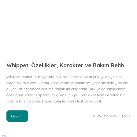
Whippet: Özellikler, Karakter ve Bakım Rehberi
Whippet rehberi, zarif görünümü, sakin mizacı ve atletik yapısıyla öne
çıkan bu ırkın özelliklerini, karakterini ve bakım ihtiyaçlarını detaylıca ele
alıyor. Tarihçesinden eğitime, sağlık ipuçlarından Türkiye’de sahiplenme
önerilerine kadar kapsamlı bilgiler sunuyor. Hem aktif hem de sakin bir
yaşam tarzına sahip köpek sahipleri için ideal bir kaynak.
Devamı
05/06/2025
09:25