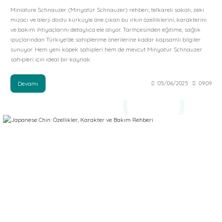
Miniature Schnauzer (Minyatür Schnauzer) rehberi, telkareli sakalı, zeki
mizacı ve alerji dostu kürküyle öne çıkan bu ırkın özelliklerini, karakterini
ve bakım ihtiyaçlarını detaylıca ele alıyor. Tarihçesinden eğitime, sağlık
ipuçlarından Türkiye’de sahiplenme önerilerine kadar kapsamlı bilgiler
sunuyor. Hem yeni köpek sahipleri hem de mevcut Minyatür Schnauzer
sahipleri için ideal bir kaynak.
Devamı
05/06/2025
09:09