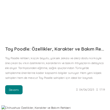
Toy Poodle: Özellikler, Karakter ve Bakım Rehberi
Toy Poodle rehberi, küçük boyutu, yüksek zekası ve alerji dostu kürküyle
öne çıkan bu ırkın özelliklerini, karakterini ve bakım ihtiyaçlarını detaylıca
ele alıyor. Tarihçesinden eğitime, sağlık ipuçlarından Türkiye’de
sahiplenme önerilerine kadar kapsamlı bilgiler sunuyor. Hem yeni köpek
sahipleri hem de mevcut Toy Poodle sahipleri için ideal bir kaynak.
Devamı
04/06/2025
17:19