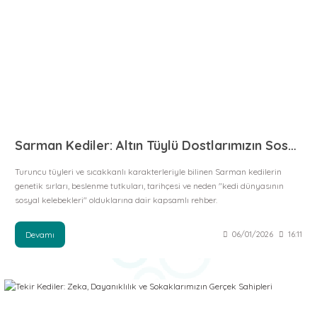
Sarman Kediler: Altın Tüylü Dostlarımızın Sosyal ve Obur Dünyası
Turuncu tüyleri ve sıcakkanlı karakterleriyle bilinen Sarman kedilerin
genetik sırları, beslenme tutkuları, tarihçesi ve neden "kedi dünyasının
sosyal kelebekleri" olduklarına dair kapsamlı rehber.
Devamı
06/01/2026
16:11