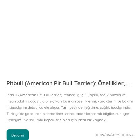
Pitbull (American Pit Bull Terrier): Özellikler, Karakter ve Bakım Rehberi
Pitbull (American Pit Bull Terrier) rehberi, güçlü yapısı, sadık mizacı ve
insan odaklı doğasıyla öne çıkan bu ırkın özelliklerini, karakterini ve bakım
ihtiyaçlarını detaylıca ele alıyor. Tarihçesinden eğitime, sağlık ipuçlarından
Türkiye’de yasal sahiplenme önerilerine kadar kapsamlı bilgiler sunuyor.
Deneyimli ve sorumlu köpek sahipleri için ideal bir kaynak.
Devamı
05/06/2025
10:27