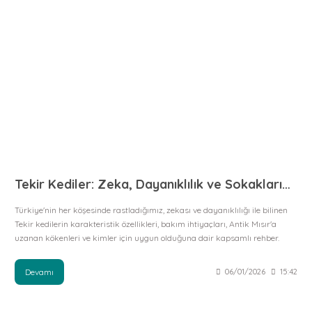
Tekir Kediler: Zeka, Dayanıklılık ve Sokaklarımızın Gerçek Sahipleri
Türkiye'nin her köşesinde rastladığımız, zekası ve dayanıklılığı ile bilinen
Tekir kedilerin karakteristik özellikleri, bakım ihtiyaçları, Antik Mısır'a
uzanan kökenleri ve kimler için uygun olduğuna dair kapsamlı rehber.
Devamı
06/01/2026
15:42