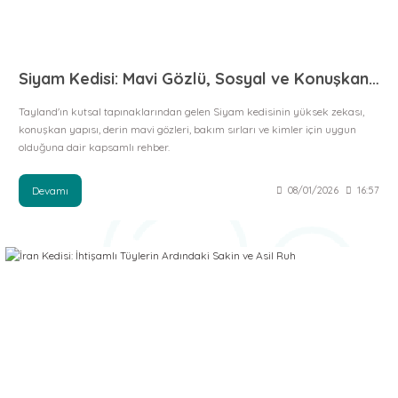
 ve Soğutucu Matlar
ünleri
ünleri
Siyam Kedisi: Mavi Gözlü, Sosyal ve Konuşkan Bir Dost
e Aksesuarları
Tayland'ın kutsal tapınaklarından gelen Siyam kedisinin yüksek zekası,
konuşkan yapısı, derin mavi gözleri, bakım sırları ve kimler için uygun
olduğuna dair kapsamlı rehber.
Devamı
08/01/2026
16:57