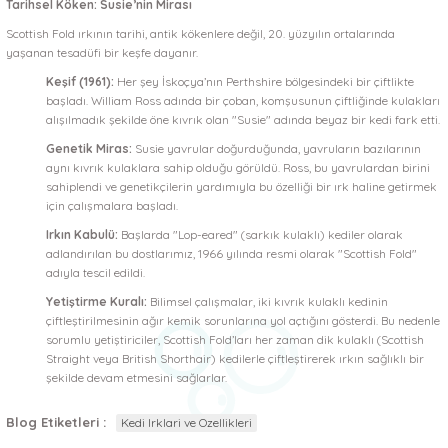
Tarihsel Köken: Susie’nin Mirası
Scottish Fold ırkının tarihi, antik kökenlere değil, 20. yüzyılın ortalarında
yaşanan tesadüfi bir keşfe dayanır.
Keşif (1961):
Her şey İskoçya’nın Perthshire bölgesindeki bir çiftlikte
başladı. William Ross adında bir çoban, komşusunun çiftliğinde kulakları
alışılmadık şekilde öne kıvrık olan "Susie" adında beyaz bir kedi fark etti.
Genetik Miras:
Susie yavrular doğurduğunda, yavruların bazılarının
aynı kıvrık kulaklara sahip olduğu görüldü. Ross, bu yavrulardan birini
sahiplendi ve genetikçilerin yardımıyla bu özelliği bir ırk haline getirmek
için çalışmalara başladı.
Irkın Kabulü:
Başlarda "Lop-eared" (sarkık kulaklı) kediler olarak
adlandırılan bu dostlarımız, 1966 yılında resmi olarak "Scottish Fold"
adıyla tescil edildi.
Yetiştirme Kuralı:
Bilimsel çalışmalar, iki kıvrık kulaklı kedinin
çiftleştirilmesinin ağır kemik sorunlarına yol açtığını gösterdi. Bu nedenle
sorumlu yetiştiriciler, Scottish Fold’ları her zaman dik kulaklı (Scottish
Straight veya British Shorthair) kedilerle çiftleştirerek ırkın sağlıklı bir
şekilde devam etmesini sağlarlar.
Blog Etiketleri :
Kedi Irklari ve Ozellikleri