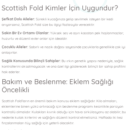
Scottish Fold Kimler İçin Uygundur?
Şefkat Dolu Aileler:
Sürekli kucağınıza gelip sevilmek isteyen bir kedi
arıyorsanız, Scottish Fold size bu ilgiyi fazlasıyla verecektir.
Sakin Bir Ev Ortamı Olanlar:
Yüksek ses ve aşırı kaostan pek hoşlanmazlar;
huzurlu ve düzenli evler onlar için idealdir.
Çocuklu Aileler:
Sabırlı ve nazik doğası sayesinde çocuklarla genellikle çok iyi
anlaşırlar.
Sağlık Konusunda Bilinçli Sahipler:
Bu ırkın genetik yapısı nedeniyle, sağlık
kontrollerini aksatmayacak ve ona özel ilgi gösterecek bilinçli bir sahip profilini
hak ederler.
Bakım ve Beslenme: Eklem Sağlığı
Öncelikli
Scottish Fold’ların en önemli bakım konusu eklem sağlığıdır. Kilo almaları,
eklemlerine binen yükü artıracağı için beslenme programı kesinlikle porsiyon
kontrollü olmalıdır. Kulakları kıvrık olduğu için hava sirkülasyonu az olabilir; bu
nedenle kulak kirlerini ve sağlığını düzenli kontrol etmelisiniz. Haftada iki kez
fırçalanmaları tüy sağlığı için yeterli olacaktır.