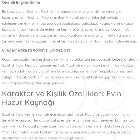
Önemli Bilgilendirme
 ve Soğutucu Matlar
ünleri
Bu blog yazısı Scottish Fold ırkı hakkında genel bilgilendirme amacıyla
hazırlanmıştır. Scottish Fold’ların ikonik kulak yapısı, kıkırdak gelişimini
ünleri
etkileyen genetik bir mutasyondan (osteokondrodisplazi) kaynaklanmaktadır.
Bu durum, bazı kedilerde eklem ve kemik sağlığı sorunlarına yol açabilir. Bu
ırktan bir dostunuz varsa, yaşam boyu konforu ve sağlığı için mutlaka uzman
e Aksesuarları
bir veteriner hekim gözetiminde, eklem destekleyici bir bakım planı izlemelisiniz.
Giriş: Bir Bakışta Kalbinizi Çalan Dost
Kocaman gözleri ve öne doğru kıvrılmış kulaklarıyla bir oyuncak bebeği andıran
Scottish Fold, kedi dünyasının en "tatlı" bakışlı ırklarından biridir. Nazik doğası
ve insan odaklı yapısıyla bilinen bu ırk, dünya genelinde milyonlarca hayrana
sahiptir. Ancak Scottish Fold sahibi olmak, onun özel fiziksel yapısını anlamayı
ve ona göre özen göstermeyi gerektirir.
Karakter ve Kişilik Özellikleri: Evin
Huzur Kaynağı
Scottish Fold kedileri son derece uysal, yumuşak huylu ve uyumlu canlılardır.
Genellikle sessizdirler ancak sahipleriyle iletişim kurmayı severler. En meşhur
özellikleri, arka ayaklarının üzerine oturup etrafı izledikleri "Buda Oturuşu"dur.
Yalnız kalmaktan pek hoşlanmazlar; evin neresine giderseniz gidin, sessizce
arkanızdan gelip size eşlik etmekten keyif alırlar.