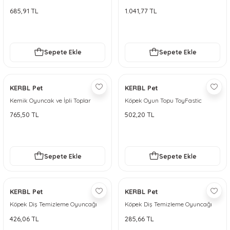
Torbası ''Bite Me''
685,91 TL
1.041,77 TL
Sepete Ekle
Sepete Ekle
KERBL Pet
KERBL Pet
Kemik Oyuncak ve İpli Toplar
Köpek Oyun Topu ToyFastic
ToyFastic
Termoplastik Kauçuk 7,5 cm
765,50 TL
502,20 TL
Sepete Ekle
Sepete Ekle
KERBL Pet
KERBL Pet
Köpek Diş Temizleme Oyuncağı
Köpek Diş Temizleme Oyuncağı
Pamuk Kemik, 37 cm, 240 g
Pamuk Kemik, 26 cm, 120 g
426,06 TL
285,66 TL