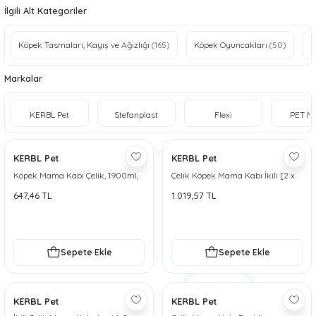
İlgili Alt Kategoriler
 ve Soğutucu Matlar
ünleri
Köpek Tasmaları, Kayış ve Ağızlığı
(165)
Köpek Oyuncakları
(50)
K
ünleri
Markalar
e Aksesuarları
KERBL Pet
Stefanplast
Flexi
PET M
KERBL Pet
KERBL Pet
Köpek Mama Kabı Çelik, 1900ml,
Çelik Köpek Mama Kabı İkili [2 x
64oz
450 ml]
647,46 TL
1.019,57 TL
Sepete Ekle
Sepete Ekle
KERBL Pet
KERBL Pet