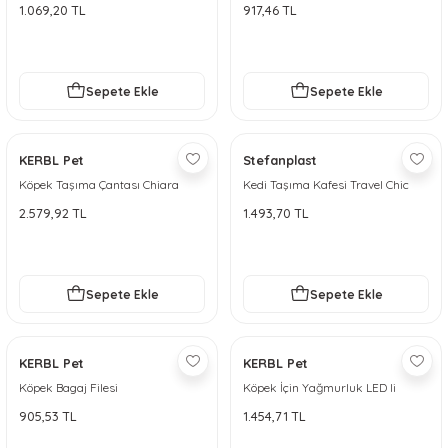
100 cm
75 cm
1.069,20 TL
917,46 TL
Sepete Ekle
Sepete Ekle
KERBL Pet
Stefanplast
Köpek Taşıma Çantası Chiara
Kedi Taşıma Kafesi Travel Chic
Stefanplast
2.579,92 TL
1.493,70 TL
Sepete Ekle
Sepete Ekle
KERBL Pet
KERBL Pet
Köpek Bagaj Filesi
Köpek İçin Yağmurluk LED li
905,53 TL
1.454,71 TL