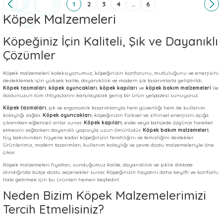
1
2
3
4
..
6
Köpek Malzemeleri
Köpeğiniz İçin Kaliteli, Şık ve Dayanıklı
Çözümler
Köpek malzemeleri koleksiyonumuz, köpeğinizin konforunu, mutluluğunu ve enerjisini
desteklemek için yüksek kalite, dayanıklılık ve modern şık tasarımlarla geliştirildi.
Köpek tasmaları
,
köpek oyuncakları
,
köpek kapıları
ve
köpek bakım malzemeleri
ile
dostunuzun tüm ihtiyaçlarını karşılayacak geniş bir ürün yelpazesi sunuyoruz.
Köpek tasmaları
, şık ve ergonomik tasarımlarıyla hem güvenliği hem de kullanım
kolaylığı sağlar.
Köpek oyuncakları
, köpeğinizin fiziksel ve zihinsel enerjisini açığa
çıkarırken eğlenceli anlar sunar.
Köpek kapıları
, evde veya bahçede özgürce hareket
etmesini sağlarken dayanıklı yapısıyla uzun ömürlüdür.
Köpek bakım malzemeleri
,
tüy bakımından hijyene kadar köpeğinizin ferahlığını ve temizliğini destekler.
Ürünlerimiz, modern tasarımları, kullanım kolaylığı ve çevre dostu malzemeleriyle öne
çıkar.
Köpek malzemeleri fiyatları, sunduğumuz kalite, dayanıklılık ve şıklık dikkate
alındığında bütçe dostu seçenekler sunar. Köpeğinizin hayatını daha keyifli ve konforlu
hale getirmek için bu ürünleri hemen keşfedin!
Neden Bizim Köpek Malzemelerimizi
Tercih Etmelisiniz?