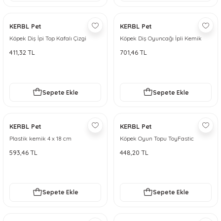
KERBL Pet
KERBL Pet
Köpek Diş İpi Top Kafalı Çizgi
Köpek Diş Oyuncağı İpli Kemik
Adam [30cm]
411,32 TL
701,46 TL
Sepete Ekle
Sepete Ekle
KERBL Pet
KERBL Pet
Plastik kemik 4 x 18 cm
Köpek Oyun Topu ToyFastic
Termoplastik Kauçuk 6 cm
593,46 TL
448,20 TL
Sepete Ekle
Sepete Ekle