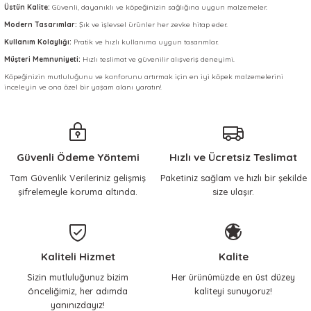
Üstün Kalite:
Güvenli, dayanıklı ve köpeğinizin sağlığına uygun malzemeler.
Modern Tasarımlar:
Şık ve işlevsel ürünler her zevke hitap eder.
Kullanım Kolaylığı:
Pratik ve hızlı kullanıma uygun tasarımlar.
Müşteri Memnuniyeti:
Hızlı teslimat ve güvenilir alışveriş deneyimi.
Köpeğinizin mutluluğunu ve konforunu artırmak için en iyi köpek malzemelerini
inceleyin ve ona özel bir yaşam alanı yaratın!
Güvenli Ödeme Yöntemi
Hızlı ve Ücretsiz Teslimat
Tam Güvenlik Verileriniz gelişmiş
Paketiniz sağlam ve hızlı bir şekilde
şifrelemeyle koruma altında.
size ulaşır.
Kaliteli Hizmet
Kalite
Sizin mutluluğunuz bizim
Her ürünümüzde en üst düzey
önceliğimiz, her adımda
kaliteyi sunuyoruz!
yanınızdayız!