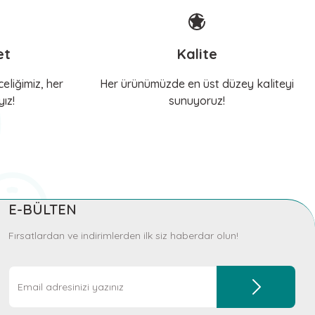
et
Kalite
le
eliğimiz, her
Her ürünümüzde en üst düzey kaliteyi
ız!
sunuyoruz!
s 33 - 39 cm - Kırmızı
E-BÜLTEN
kle
Fırsatlardan ve indirimlerden ilk siz haberdar olun!