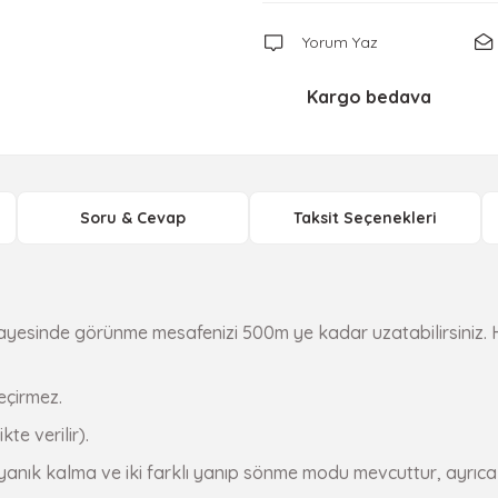
Yorum Yaz
Kargo bedava
Soru & Cevap
Taksit Seçenekleri
ayesinde görünme mesafenizi 500m ye kadar uzatabilirsiniz. H
geçirmez.
kte verilir).
yanık kalma ve iki farklı yanıp sönme modu mevcuttur, ayrıca d