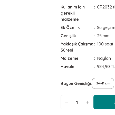
Kullanım için
CR2032 tip
gerekli
malzeme
Ek Özellik
Su geçir
Genişlik
25 mm
Yaklaşık Çalışma
100 saat
Süresi
Malzeme
Naylon
Havale
984,90 TL
Boyun Genişliği
34-41 cm