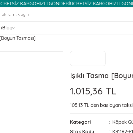
KARGO
HIZLI GÖNDERİ
ÜCRETSİZ KARGO
HIZLI GÖNDERİ
ÜCRE
i
Blog
 [Boyun Tasması]
Işıklı Tasma [Boy
1.015,36 TL
105,13 TL den başlayan taksit
Kategori
Köpek Güv
Stok Kodu
K81182-81