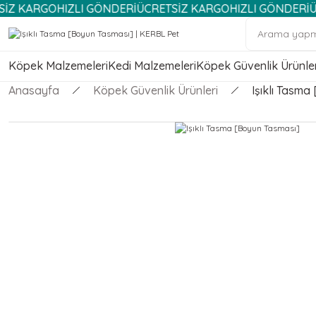
O
HIZLI GÖNDERİ
ÜCRETSİZ KARGO
HIZLI GÖNDERİ
ÜCRETSİZ 
Köpek Malzemeleri
Kedi Malzemeleri
Köpek Güvenlik Ürünler
Anasayfa
Köpek Güvenlik Ürünleri
Işıklı Tasma