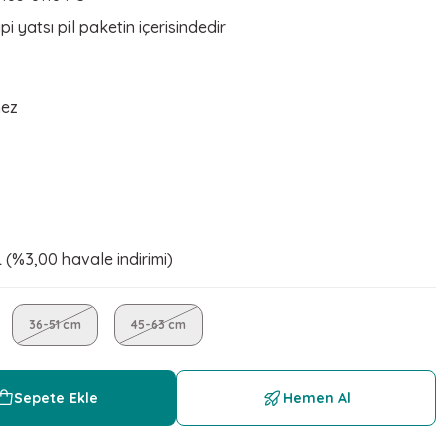
i yatsı pil paketin içerisindedir
mez
 (%3,00 havale indirimi)
36-51 cm
45-63 cm
Sepete Ekle
Hemen Al