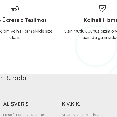
448,20 TL
Gönder
e Ücretsiz Teslimat
Kaliteli Hizm
Sepete Ekle
Sepete Ek
ğlam ve hızlı bir şekilde size
Sizin mutluluğunuz bizim önc
ulaşır.
adımda yanınızday
 Pet
KERBL Pet
Boyun Tasması Easy Care
Köpek Boyun Tasması Miami Plu
TL
658,42 TL
ler Burada
Sepete Ekle
Sepete E
ALIŞVERİŞ
K.V.K.K.
Mesafeli Satış Sözleşmesi
Kişisel Veriler Politikası