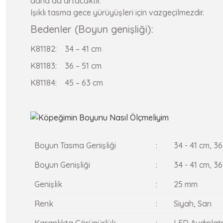
daha da artacaktır.
Işıklı tasma gece yürüyüşleri için vazgeçilmezdir.
Bedenler (Boyun genişliği):
K81182: 34 – 41 cm
K81183: 36 – 51 cm
K81184: 45 – 63 cm
Boyun Tasma Genişliği
:
34 - 41 cm, 36
Boyun Genişliği
:
34 - 41 cm, 36
Genişlik
:
25 mm
Renk
:
Siyah, Sarı
Karanlıkta Görünürlük
:
LED Aydınlat