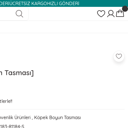
TSİZ KARGO
HIZLI GÖNDERİ
un Tasması]
lerle!!
enlik Ürünleri
,
Köpek Boyun Tasması
183-81184-S