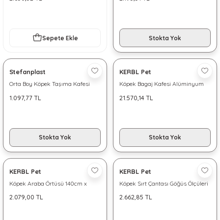
Sepete Ekle
Stokta Yok
Stefanplast
KERBL Pet
Orta Boy Köpek Taşıma Kafesi
Köpek Bagaj Kafesi Alüminyum
Expedition
Kasalı iki kapılı 92*97*68cm
1.097,77 TL
21.570,14 TL
Stokta Yok
Stokta Yok
KERBL Pet
KERBL Pet
Köpek Araba Örtüsü 140cm x
Köpek Sırt Çantası Göğüs Ölçüleri
150cm
69 x 102 cm
2.079,00 TL
2.662,85 TL