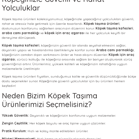
Yolculuklar
Köpek taşıma ürünleri koleksiyonumuz, köpeğinizle yapacağınız yolculukları güvenli,
rahat ve stressiz hale getirmek için özenle tasarlandı.
Köpek taşıma ürünleri
,
dostunuzun konforunu sağlarken aracınızın düzenini korur.
Köpek taşıma kafesleri
,
araba camı parmaklığı
ve
köpek için araç ızgarası
ile her yolculuk keyifli bir
deneyime dönüşecek.
Köpek taşıma kafesleri
, köpeğinizin güvenli bir alanda seyahat etmesini sağlar,
dayanıklı yapısı ve havalandırma özellikleriyle konfor sunar.
Araba camı parmaklığı
,
köpeğinizin camdan dışarı sarkmasını önler ve hava akışını düzenler.
Köpek için araç
ızgarası
, sürücü koltuğu ile köpeğiniz arasında sağlam bir bariyer oluşturarak sürüş
güvenliğinizi artırır. Ürünlerimiz, yüksek kaliteli ve köpeğinizin rahatlığına uygun
malzemelerle üretilmiştir.
Köpek taşıma ürünleri fiyatları, sunduğumuz kalite ve güvenlik düşünüldüğünde bütçe
dostu seçenekler sunar. Köpeğinizle güvenli yolculuklar için bu ürünleri hemen
keşfedin!
Neden Bizim Köpek Taşıma
Ürünlerimizi Seçmelisiniz?
Yüksek Güvenlik:
Dayanıklı ve köpeğinizin konforuna uygun malzemeler.
Zengin Çeşitlilik:
Her köpek boyutu ve araç tipine uygun çözümler.
Pratik Kurulum:
Hızlı ve kolay monte edilebilen ürünler.
Müşteri Memnuniyeti:
Hızlı kargo ve güvenilir alışveriş deneyimi.