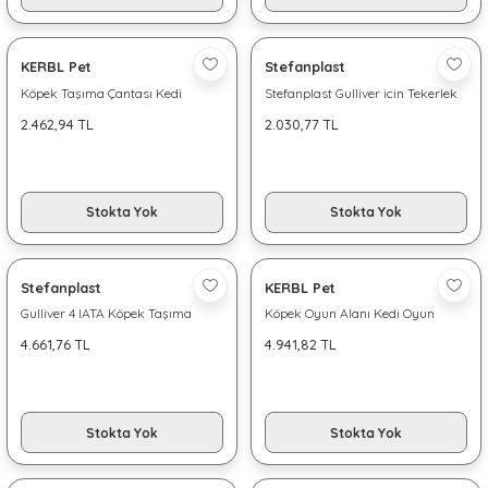
KERBL Pet
Stefanplast
Köpek Taşıma Çantası Kedi
Stefanplast Gulliver icin Tekerlek
Taşıma Çantası Vacation
2.462,94 TL
2.030,77 TL
Stokta Yok
Stokta Yok
Stefanplast
KERBL Pet
Gulliver 4 IATA Köpek Taşıma
Köpek Oyun Alanı Kedi Oyun
Kafesi
Alanı 116cm x 61cm
4.661,76 TL
4.941,82 TL
Stokta Yok
Stokta Yok