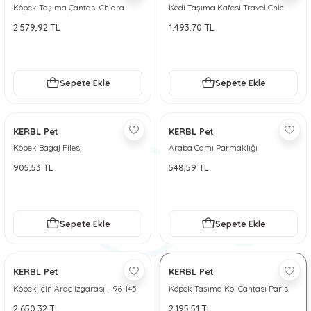
Köpek Taşıma Çantası Chiara
Kedi Taşıma Kafesi Travel Chic
 ve Soğutucu Matlar
ünleri
Stefanplast
2.579,92 TL
1.493,70 TL
ünleri
Sepete Ekle
Sepete Ekle
e Aksesuarları
KERBL Pet
KERBL Pet
Köpek Bagaj Filesi
Araba Camı Parmaklığı
905,53 TL
548,59 TL
Sepete Ekle
Sepete Ekle
KERBL Pet
KERBL Pet
Köpek için Araç Izgarası - 96-145
Köpek Taşıma Kol Çantası Paris
cm
2.650,32 TL
2.195,51 TL