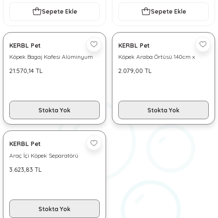
 ve Soğutucu Matlar
ünleri
Sepete Ekle
Sepete Ekle
ünleri
KERBL Pet
KERBL Pet
Köpek Bagaj Kafesi Alüminyum
Köpek Araba Örtüsü 140cm x
e Aksesuarları
Kasalı iki kapılı 92*97*68cm
150cm
21.570,14 TL
2.079,00 TL
Stokta Yok
Stokta Yok
KERBL Pet
Araç İçi Köpek Separatörü
3.623,83 TL
Stokta Yok