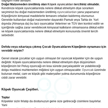
sağlığını riske atmayın.
Doğal Malzemeden üretilmiş olan
Köpek oyuncakları
tercihiniz olmalıdır.
Kendinize köpek oyuncaklarında nelere dikkat etmeliyim diye sorarken
seçiminizi bu doğal malzemeden üretilmiş
oyuncaklardan
yana yaparsanız
Köpeğinizin kimyasal maddelerle temasını ortadan kaldırmış olursunuz.
Genelde kullanılan doğal malzemeler dayanıklı Pamuk veya Tahta dır. Yurt
dışında (Almanya da) bu tarz oyuncaklar Veteriner ve TÜV den kontrol edilir ve
içeriğinde sağlıa zarar verebilecek kimyasal katkıların olmamasına dikkat edilir
ve köpek oyuncaklarında nelere dikkat etmeliyim konusunda önemli tercih
sebebidir.
Defolu veya ıskartaya çıkmış Çocuk Oyuncaklarını Köpeğimin oynaması için
verebilir miyim?
Genel olarak çocuklar için uygun olmayan bir oyuncak köpekler için de uygun
değildir. Köpek oyuncaklarında nelere dikkat etmeliyim diye düşünürken
köpeğinizin bir Peluş oyuncağı en kısa sürede parçalayabilir ve yutabileceği
dolgu maddesi muhtemelen miğdesi için uygun olmayacaktır.
Oyuncak
üzerinde
bulunan metal, cam ve köpük gibi materyaller yutma durumunda köpeğinize
ciddi zarar verebilir.
Köpek Oyuncak Çeşitleri.
Toplar
Köpekler sizin fırlatıp da dostunuzun gene size getireceği cisimlere bayılırlar.
Yani