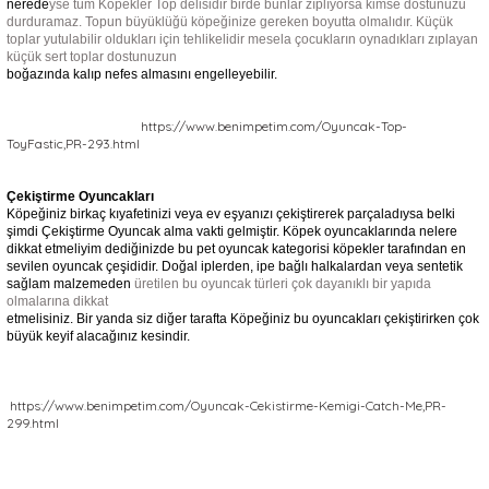
nerede
yse
tüm
Köpekler Top delisidir birde bunlar zıplıyorsa kimse dostunuzu
durduramaz. Topun
büyüklüğü köpeğinize gereken boyutta olmalıdır. Küçük
toplar yutulabilir oldukları için tehlikelidir mesela çocukların oynadıkları zıplayan
küçük sert toplar dostunuzun
boğazında kalıp nefes almasını engelleyebilir.
https://www.benimpetim.com/Oyuncak-Top-
ToyFastic,PR-293.html
Çekiştirme Oyuncakları
Köpeğiniz birkaç kıyafetinizi veya ev eşyanızı çekiştirerek parçaladıysa belki
şimdi Çekiştirme Oyuncak alma vakti gelmiştir. Köpek oyuncaklarında nelere
dikkat etmeliyim dediğinizde bu pet oyuncak kategorisi köpekler tarafından en
sevilen oyuncak çeşididir. Doğal iplerden, ipe bağlı halkalardan veya sentetik
sağlam malzemeden
üretilen
bu
oyuncak türleri çok dayanıklı bir yapıda
olmalarına dikkat
etmelisiniz. Bir yanda siz diğer tarafta Köpeğiniz bu oyuncakları çekiştirirken çok
büyük keyif alacağınız kesindir.
https://www.benimpetim.com/Oyuncak-Cekistirme-Kemigi-Catch-Me,PR-
299.html