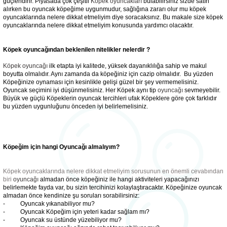
güçlendirir. Piyasada çok çeşitli
Köpek oyuncakları
bulabilirsiniz sizde satın
alırken bu oyuncak köpeğime uygunmudur, sağlığına zararı olur mu köpek
 ve Soğutucu Matlar
ünleri
oyuncaklarında nelere dikkat etmeliyim diye soracaksınız. Bu makale size köpek
oyuncaklarında nelere dikkat etmeliyim konusunda yardımcı olacaktır.
ünleri
Köpek oyuncağından beklenilen nitelikler nelerdir ?
e Aksesuarları
Köpek oyuncağı
ilk etapta iyi kalitede, yüksek dayanıklılığa sahip ve makul
boyutta olmalıdır. Aynı zamanda da köpeğiniz için cazip olmalıdır. Bu yüzden
Köpeğinize oynaması için kesinlikle gelişi güzel bir şey vermemelisiniz.
Oyuncak seçimini iyi düşünmelisiniz. Her Köpek aynı tip
oyuncağı
sevmeyebilir.
Büyük ve güçlü Köpeklerin oyuncak tercihleri ufak Köpeklere göre çok farklıdır
bu yüzden uygunluğunu önceden iyi belirlemelisiniz.
Köpeğim için hangi Oyuncağı almalıyım?
Köpek oyuncaklarında nelere dikkat etmeliyim sorusunun en önemli cevabından
biri
oyuncağı
almadan önce köpeğiniz ile hangi aktiviteleri yapacağınızı
belirlemekte fayda var, bu sizin tercihinizi kolaylaştıracaktır. Köpeğinize oyuncak
almadan önce kendinize şu soruları sorabilirsiniz:
- Oyuncak yıkanabiliyor mu?
- Oyuncak Köpeğim için yeteri kadar sağlam mı?
- Oyuncak su üstünde yüzebiliyor mu?