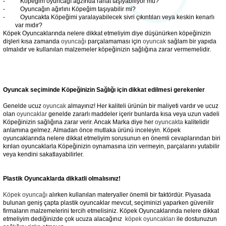
- Köpeğim oyuncağı ağzında rahat taşıyabiliyor mu?
- Oyuncağın ağırlını Köpeğim taşıyabilir mi?
- Oyuncakta Köpeğimi yaralayabilecek sivri çıkıntıları veya keskin kenarlı
var mıdır?
Köpek Oyuncaklarında nelere dikkat etmeliyim diye düşünürken köpeğinizin
dişleri kısa zamanda
oyuncağı
parçalamaması için
oyuncak
sağlam bir yapıda
olmalıdır ve kullanılan malzemeler köpeğinizin sağlığına zarar vermemelidir.
Oyuncak seçiminde Köpeğinizin Sağlığı için dikkat edilmesi gerekenler
Genelde ucuz
oyuncak
almayınız! Her kaliteli ürünün bir maliyeti vardır ve ucuz
olan
oyuncaklar
genelde zararlı maddeler içerir bunlarda kısa veya uzun vadeli
Köpeğinizin sağlığına zarar verir. Ancak Marka diye her
oyuncakta
kalitelidir
anlamına gelmez. Almadan önce mutlaka ürünü inceleyin. Köpek
oyuncaklarında nelere dikkat etmeliyim sorusunun en önemli cevaplarından biri
kırılan oyuncaklarla Köpeğinizin oynamasına izin vermeyin, parçalarını yutabilir
veya kendini sakatlayabilirler.
Plastik Oyuncaklarda dikkatli olmalısınız!
Köpek oyuncağı
alırken kullanılan materyaller önemli bir faktördür. Piyasada
bulunan geniş çapta plastik oyuncaklar mevcut, seçiminizi yaparken güvenilir
firmaların malzemelerini tercih etmelisiniz. Köpek Oyuncaklarında nelere dikkat
etmeliyim dediğinizde çok ucuza alacağınız
köpek oyuncakları
ile dostunuzun