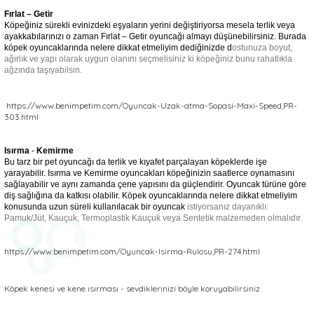
Fırlat – Getir
Köpeğiniz sürekli evinizdeki eşyaların yerini değiştiriyorsa mesela terlik veya
ayakkabılarınızı o zaman Fırlat – Getir oyuncağı almayı düşünebilirsiniz. Burada
köpek oyuncaklarında nelere dikkat etmeliyim dediğinizde d
ostunuza boyut,
ağırlık ve yapı olarak uygun olanını seçmelisiniz ki köpeğiniz bunu rahatlıkla
ağzında taşıyabilsin.
https://www.benimpetim.com/Oyuncak-Uzak-atma-Sopasi-Maxi-Speed,PR-
303.html
Isırma
-
Kemirme
Bu tarz bir pet oyuncağı da terlik ve kıyafet parçalayan köpeklerde işe
yarayabilir. Isırma ve Kemirme oyuncakları köpeğinizin saatlerce oynamasını
sağlayabilir ve aynı zamanda çene yapısını da güçlendirir. Oyuncak türüne göre
diş sağlığına da katkısı olabilir. Köpek oyuncaklarında nelere dikkat etmeliyim
konusunda uzun süreli kullanılacak bir oyuncak
istiyorsanız dayanıklı:
Pamuk/Jüt, Kauçuk, Termoplastik Kauçuk veya Sentetik malzemeden olmalıdır.
https://www.benimpetim.com/Oyuncak-Isirma-Rulosu,PR-274.html
Köpek kenesi ve kene ısırması - sevdiklerinizi böyle koruyabilirsiniz