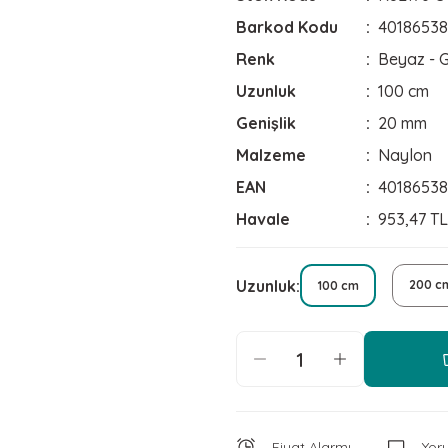
Barkod Kodu
40186538
Renk
Beyaz - G
Uzunluk
100 cm
Genişlik
20 mm
Malzeme
Naylon
EAN
40186538
Havale
953,47 TL
Uzunluk
200 c
100 cm
Fiyat Alarmı
Yor