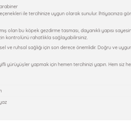
karabiner
enekleri ile tercihinize uygun olarak sunulur. İhtiyacınıza g
mış olan bu köpek gezdirme tasması, dayanıklı yapısı sayesind
n kontrolünü rahatlıkla sağlayabilirsiniz.
sel ve ruhsal sağlığı için son derece önemlidir. Doğru ve uygu
fli yürüyüşler yapmak için hemen tercihinizi yapın. Hem siz he
m
eyaz
onularda yetersiz gördüğünüz noktaları öneri formunu kullanarak tarafımız
Ürün hakkında henüz soru sorulmamış.
Bu ürüne ilk yorumu siz yapın!