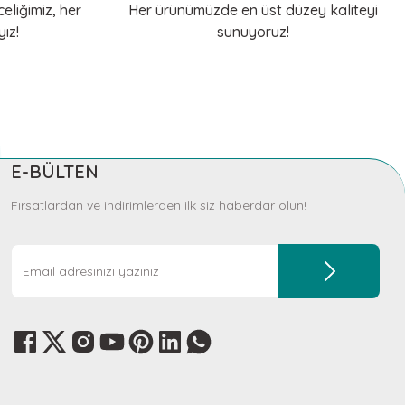
eliğimiz, her
Her ürünümüzde en üst düzey kaliteyi
ız!
sunuyoruz!
KERBL Pet
Tasma Kayışı Reflektörlü 100 cm
691,20 TL
E-BÜLTEN
Sepete Ekle
Fırsatlardan ve indirimlerden ilk siz haberdar olun!
KERBL Pet
Antislip 5m
Köpek Kayışı 100cm Easy Care
713,34 TL