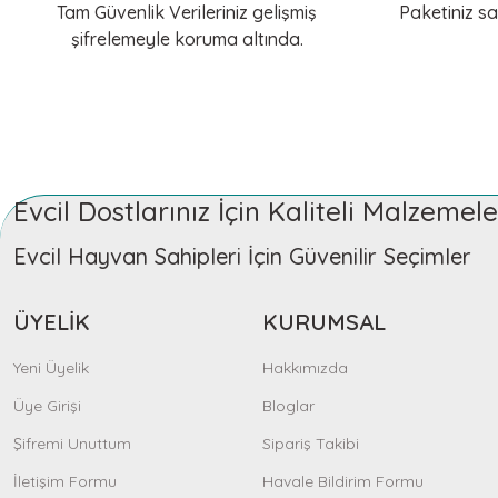
Tam Güvenlik Verileriniz gelişmiş
Paketiniz sa
Gizem Özpınar | 18/11/2025
şifrelemeyle koruma altında.
KERBL Pet
KERBL Pet
Teşekkürler
Köpek Gezdirme Kayışı Diamond
Köpek Zincir Tasm
Gizem Özpınar | 18/11/2025
762,80 TL
929,18 TL
Çok İYİ
Evcil Dostlarınız İçin Kaliteli Malzeme
Gizem Özpınar | 18/11/2025
Sepete Ekle
Sepet
Evcil Hayvan Sahipleri İçin Güvenilir Seçimler
10 üzerinden 10
ÜYELİK
KURUMSAL
KERBL Pet
Nil Arya Tuğcu | 18/11/2025
Yeni Üyelik
Hakkımızda
Köpek Kayışı Reflektörlü Maxi Safe [Gri-Siyah] 100 cm
Üye Girişi
Teşekkürler
Bloglar
691,20 TL
Şifremi Unuttum
Sipariş Takibi
Sevinç Kosovalı | 18/11/2025
İletişim Formu
Havale Bildirim Formu