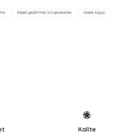
sma
köpek gezdirmek için gerekenler
köpek kayışı
KERBL Pet
i
Köpek Gezdirme İpi Softra Kırmızı
702,92 TL
et
Kalite
Sepete Ekle