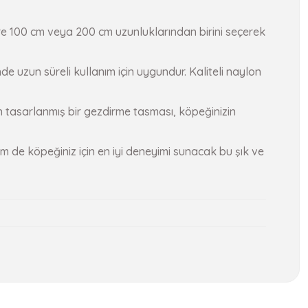
öre 100 cm veya 200 cm uzunluklarından birini seçerek
e uzun süreli kullanım için uygundur. Kaliteli naylon
n tasarlanmış bir gezdirme tasması, köpeğinizin
m de köpeğiniz için en iyi deneyimi sunacak bu şık ve
a iletebilirsiniz.