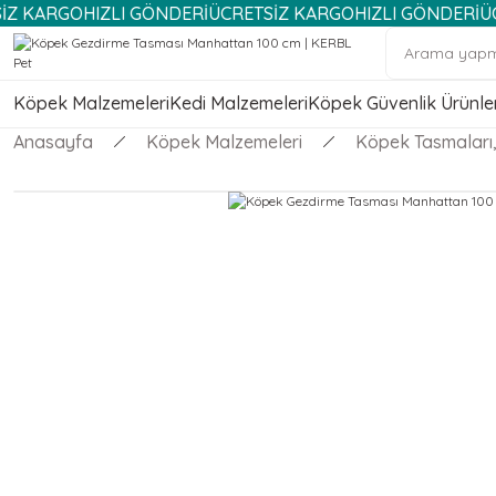
KARGO
HIZLI GÖNDERİ
ÜCRETSİZ KARGO
HIZLI GÖNDERİ
ÜCRET
Köpek Malzemeleri
Kedi Malzemeleri
Köpek Güvenlik Ürünler
Anasayfa
Köpek Malzemeleri
Köpek Tasmaları, 