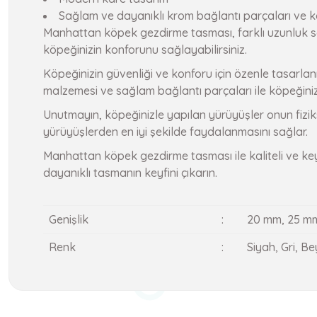
Sağlam ve dayanıklı krom bağlantı parçaları ve 
Manhattan köpek gezdirme tasması, farklı uzunluk seç
köpeğinizin konforunu sağlayabilirsiniz.
Köpeğinizin güvenliği ve konforu için özenle tasarlan
malzemesi ve sağlam bağlantı parçaları ile köpeğinizi
Unutmayın, köpeğinizle yapılan yürüyüşler onun fizik
yürüyüşlerden en iyi şekilde faydalanmasını sağlar.
Manhattan köpek gezdirme tasması ile kaliteli ve keyi
dayanıklı tasmanın keyfini çıkarın.
Genişlik
:
20 mm, 25 m
Renk
:
Siyah, Gri, B
Urün kalitesinden cok memnun kaldım
Bu ürünün fiyat bilgisi, resim, ürün açıklamalarında ve diğer k
Görüş ve önerileriniz için teşekkür ederiz.