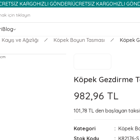
SİZ KARGO
HIZLI GÖNDERİ
ÜCRETSİZ KARGO
HIZLI GÖNDERİ
i
Blog
Kayış ve Ağızlığı
Köpek Boyun Tasması
Köpek G
Köpek Gezdirme T
982,96 TL
101,78 TL den başlayan taksit
Kategori
Köpek Bo
Stok Kodu
K82176-S