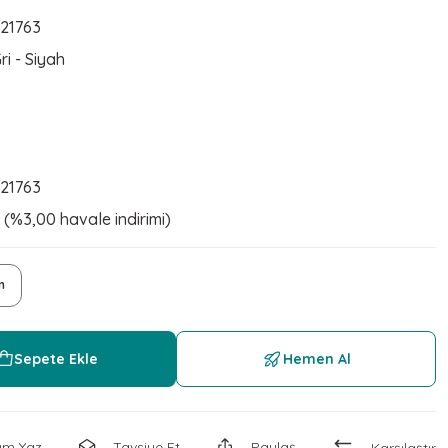
21763
ri - Siyah
21763
 (%3,00 havale indirimi)
m
Sepete Ekle
Hemen Al
um Yaz
Tavsiye Et
Paylaş