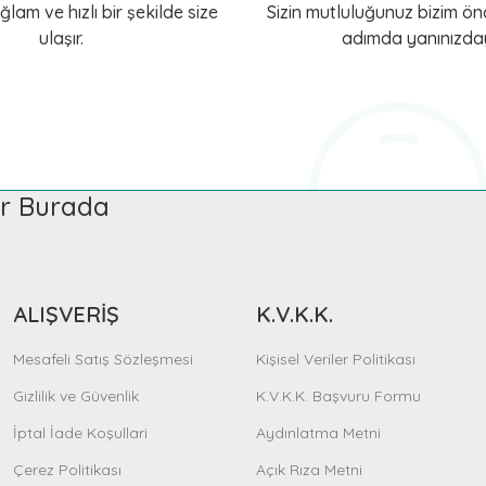
ğlam ve hızlı bir şekilde size
Sizin mutluluğunuz bizim önc
ulaşır.
adımda yanınızday
KERBL Pet
a İpi Miami Plus
Köpek Kayışı LED ve Reflektörlü
1.289,95 TL
ler Burada
e Ekle
Sepete Ekle
ALIŞVERİŞ
K.V.K.K.
KERBL Pet
KERBL Pet
Mesafeli Satış Sözleşmesi
Kişisel Veriler Politikası
Köpek Gezdirme İpi Kırmızı Softra
Köpek Eğitim Kayışı 
Gizlilik ve Güvenlik
K.V.K.K. Başvuru Formu
1.180,12 TL
1.241,46 TL
İptal İade Koşullari
Aydınlatma Metni
Çerez Politikası
Açık Rıza Metni