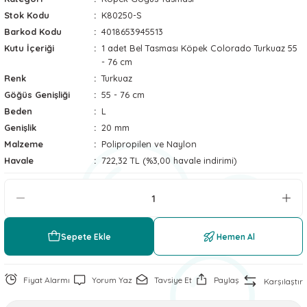
Stok Kodu
K80250-S
 ve Soğutucu Matlar
ünleri
Barkod Kodu
4018653945513
Kutu İçeriği
1 adet Bel Tasması Köpek Colorado Turkuaz 55
ünleri
- 76 cm
Renk
Turkuaz
e Aksesuarları
Göğüs Genişliği
55 - 76 cm
Beden
L
Genişlik
20 mm
Malzeme
Polipropilen ve Naylon
Havale
722,32 TL (%3,00 havale indirimi)
Sepete Ekle
Hemen Al
Fiyat Alarmı
Yorum Yaz
Tavsiye Et
Paylaş
Karşılaştır