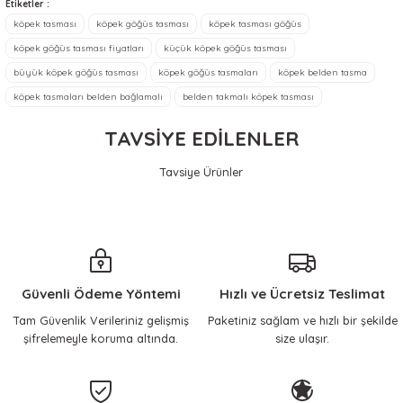
Etiketler :
Sebahat Ünlü | 20/07/2026
Ürün açıklamasında eksik bilgiler bulunuyor.
köpek tasması
köpek göğüs tasması
köpek tasması göğüs
köpek göğüs tasması fiyatları
küçük köpek göğüs tasması
Ürün bilgilerinde hatalar bulunuyor.
Ürün satmaktan ziyade, sorun
çözmeye odaklı Tolga beye
büyük köpek göğüs tasması
köpek göğüs tasmaları
köpek belden tasma
Ürün fiyatı diğer sitelerden daha pahalı.
teşekkür ediyorum.
köpek tasmaları belden bağlamalı
belden takmalı köpek tasması
Bu ürüne benzer farklı alternatifler olmalı.
İtinalı ambalajlama ve hızlı
kagolama.
TAVSİYE EDİLENLER
Ön denemede ürün gayet
güzel çalışıyor.
Tavsiye Ürünler
ilhami yılmaz | 18/04/2026
KERBL Pet
KERBL Pet
Gönder
Security Köpek Tasması
Köpek Göğüs Tasması Manhattan
Sorun yaşamadan
halledebildim.
2.630,45 TL
1.142,26 TL
Güvenli Ödeme Yöntemi
ilhami yılmaz | 17/04/2026
Hızlı ve Ücretsiz Teslimat
Tam Güvenlik Verileriniz gelişmiş
Paketiniz sağlam ve hızlı bir şekilde
Sepete Ekle
Sepete Ekle
şifrelemeyle koruma altında.
size ulaşır.
Çok memnunum, her
ihtiyacımda mutlaka buraya
geliyorum, içim rahat
KERBL Pet
çocuklarıma güvenle alışveriş