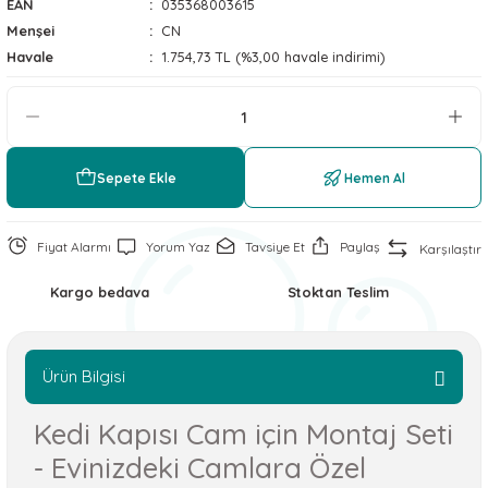
EAN
035368003615
 ve Soğutucu Matlar
ünleri
Menşei
CN
Havale
1.754,73 TL (%3,00 havale indirimi)
ünleri
e Aksesuarları
Sepete Ekle
Hemen Al
Fiyat Alarmı
Yorum Yaz
Tavsiye Et
Paylaş
Karşılaştır
Kargo bedava
Stoktan Teslim
Ürün Bilgisi
Kedi Kapısı Cam için Montaj Seti
- Evinizdeki Camlara Özel