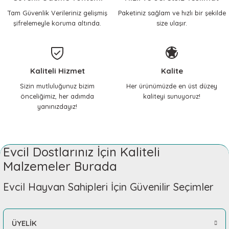
Tam Güvenlik Verileriniz gelişmiş
Paketiniz sağlam ve hızlı bir şekilde
Sepete Ekle
şifrelemeyle koruma altında.
size ulaşır.
Çok memnunum, her
ihtiyacımda mutlaka buraya
geliyorum, içim rahat
PET MATE
çocuklarıma güvenle alışveriş
Köpek Kapısı M 2 Yollu kapı 27,7 x 22,4 cm Beyaz
yapıyorum.
Kaliteli Hizmet
Kalite
3.779,46 TL
Nilay Yılmaz | 14/02/2026
Sizin mutluluğunuz bizim
Her ürünümüzde en üst düzey
önceliğimiz, her adımda
kaliteyi sunuyoruz!
yanınızdayız!
Teşekkürler
Sepete Ekle
Gizem Özpınar | 18/11/2025
PET MATE
Evcil Dostlarınız İçin Kaliteli
Teşekkürler
Köpek Kapısı L 2 Yollu kapı 38 x 30 cm Beyaz
Malzemeler Burada
Gizem Özpınar | 18/11/2025
4.589,46 TL
Evcil Hayvan Sahipleri İçin Güvenilir Seçimler
Çok İYİ
Sepete Ekle
Gizem Özpınar | 18/11/2025
ÜYELİK