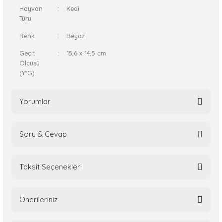
Hayvan
:
Kedi
Türü
Renk
:
Beyaz
Geçit
:
15,6 x 14,5 cm
Ölçüsü
(Y*G)
Yorumlar
Soru & Cevap
Bu ürüne ilk yorumu siz yapın!
Taksit Seçenekleri
Yorum Yaz
Ürün hakkında henüz soru sorulmamış.
Önerileriniz
Soru Sor