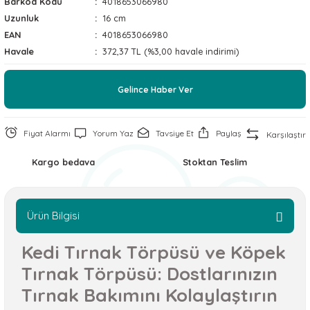
Barkod Kodu
4018653066980
 ve Soğutucu Matlar
ünleri
Uzunluk
16 cm
EAN
4018653066980
ünleri
Havale
372,37 TL (%3,00 havale indirimi)
e Aksesuarları
Gelince Haber Ver
Fiyat Alarmı
Yorum Yaz
Tavsiye Et
Paylaş
Karşılaştır
Kargo bedava
Stoktan Teslim
Ürün Bilgisi
Kedi Tırnak Törpüsü ve Köpek
Tırnak Törpüsü: Dostlarınızın
Tırnak Bakımını Kolaylaştırın