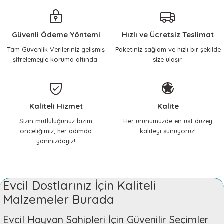
güzel çalışıyor.
Köpek Fırçası Çift Taraflı Esnek Kafalı 19 x 9,5 cm
795,74 TL
ilhami yılmaz | 18/04/2026
Güvenli Ödeme Yöntemi
Hızlı ve Ücretsiz Teslimat
Gönder
Sorun yaşamadan
Tam Güvenlik Verileriniz gelişmiş
Paketiniz sağlam ve hızlı bir şekilde
halledebildim.
Sepete Ekle
şifrelemeyle koruma altında.
size ulaşır.
ilhami yılmaz | 17/04/2026
KERBL Pet
Köpek Tarağı Çift Taraflı Esnek Kafalı 21*6 cm
Çok memnunum, her
Kaliteli Hizmet
Kalite
ihtiyacımda mutlaka buraya
795,74 TL
geliyorum, içim rahat
Sizin mutluluğunuz bizim
Her ürünümüzde en üst düzey
çocuklarıma güvenle alışveriş
önceliğimiz, her adımda
kaliteyi sunuyoruz!
yapıyorum.
yanınızdayız!
Sepete Ekle
Nilay Yılmaz | 14/02/2026
KERBL Pet
KERBL Pet
Evcil Dostlarınız İçin Kaliteli
Teşekkürler
Köpek Tırnak Makası [14,5 cm]
Köpek Tüy Makası [17 cm]
Malzemeler Burada
Gizem Özpınar | 18/11/2025
795,74 TL
905,53 TL
Evcil Hayvan Sahipleri İçin Güvenilir Seçimler