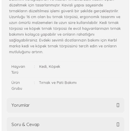
düzeltmek için tasarlanmıştır. Kavisli yapısı sayesinde
tırnakların düzeltilmesi işlemi güvenli bir şekilde gerçekleştirilir.
Uzunluğu 16 cm olan bu tırnak törpüsü, ergonomik tasarımı ve
uzun ömürlü malzemeleri ile uzun süre kullanılabilir. Kedi tırnak
törpüsü ve köpek tırnak törpüsü ile evcil hayvanlarınızın tırnak
bakımını kolayca yapabilir ve onların rahatlığını
sağlayabilirsiniz. Evdeki sevimli dostlarınızın bakımı için Kerbl
marka kedi ve köpek tırnak törpüsünü tercih edin ve onların
mutluluğunu artırın.
Hayvan
:
Kedi, Köpek
Türü
Ürün
:
Tırnak ve Pati Bakımı
Grubu
Yorumlar
Soru & Cevap
Bu ürüne ilk yorumu siz yapın!