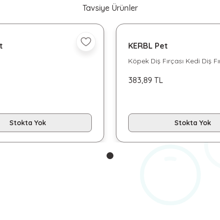
Tavsiye Ürünler
t
KERBL Pet
Köpek Diş Fırçası Kedi Diş Fı
yorum, içim rahat
Gönder
adet
383,89 TL
Stokta Yok
Stokta Yok