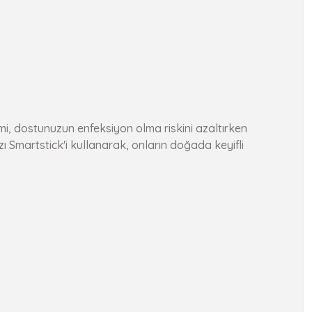
mi, dostunuzun enfeksiyon olma riskini azaltırken
ızı Smartstick'i kullanarak, onların doğada keyifli