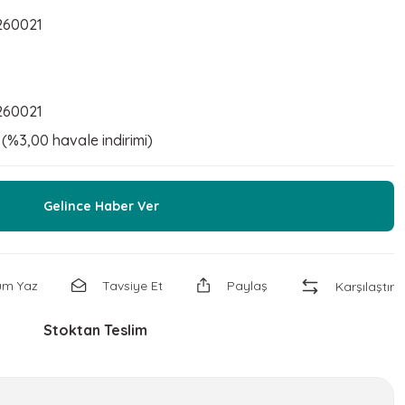
260021
260021
 (%3,00 havale indirimi)
Gelince Haber Ver
um Yaz
Tavsiye Et
Paylaş
Karşılaştır
Stoktan Teslim