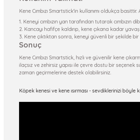
Kene Cımbızı Smartstick'in kullanımı oldukça basittir. 
Keneyi cımbızın yan tarafından tutarak cımbızın dibi
Kancayı hafifçe kaldırıp, kene çıkana kadar yavaşç
Kene çıktıktan sonra, keneyi güvenli bir şekilde bi
Sonuç
Kene Cımbızı Smartstick, hızlı ve güvenilir kene çıka
ilaçsız ve zehirsiz yapısı ile çevre dostu bir seçenek 
zaman geçirmelerine destek olabilirsiniz.
Köpek kenesi ve kene ısırması - sevdiklerinizi böyle k