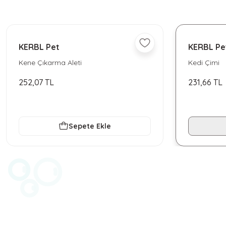
Bu ürüne benzer farklı alternatifler olmalı.
Sorun yaşamadan halledebildim.
ilhami yılmaz | 17/04/2026
KERBL Pet
KERBL Pe
Kene Çıkarma Aleti
Kedi Çimi
Çok memnunum, her ihtiyacımda mutlaka buraya geli
çocuklarıma güvenle alışveriş yapıyorum.
252,07 TL
231,66 TL
Nilay Yılmaz | 14/02/2026
Teşekkürler
Sepete Ekle
Gizem Özpınar | 18/11/2025
Teşekkürler
Gizem Özpınar | 18/11/2025
Çok İYİ