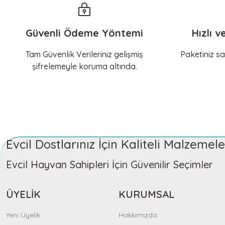
Gizem Özpınar | 18/11/2025
Güvenli Ödeme Yöntemi
Hızlı v
10 üzerinden 10
Tam Güvenlik Verileriniz gelişmiş
Paketiniz sa
Nil Arya Tuğcu | 18/11/2025
şifrelemeyle koruma altında.
Teşekkürler
Sevinç Kosovalı | 18/11/2025
Evcil Dostlarınız İçin Kaliteli Malzeme
Teşekkürler
Hilal Kaya | 18/11/2025
Evcil Hayvan Sahipleri İçin Güvenilir Seçimler
ÜYELİK
KURUMSAL
Deneyimini Paylaş
Yeni Üyelik
Hakkımızda