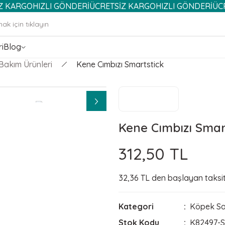
HIZLI GÖNDERİ
ÜCRETSİZ KARGO
HIZLI GÖNDERİ
ÜCRETSİZ K
i
Blog
Bakım Ürünleri
Kene Cımbızı Smartstick
Kene Cımbızı Smar
312,50 TL
32,36 TL den başlayan taksitl
Kategori
Köpek Sa
Stok Kodu
K82497-S