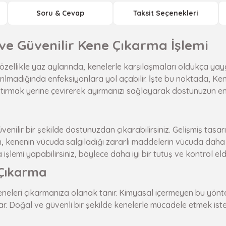
Soru & Cevap
Taksit Seçenekleri
 ve Güvenilir Kene Çıkarma İşlemi
ellikle yaz aylarında, kenelerle karşılaşmaları oldukça yaygı
karılmadığında enfeksiyonlara yol açabilir. İşte bu noktada, Kene
astırmak yerine çevirerek ayırmanızı sağlayarak dostunuzun enf
üvenilir bir şekilde dostunuzdan çıkarabilirsiniz. Gelişmiş t
, kenenin vücuda salgıladığı zararlı maddelerin vücuda daha 
işlemi yapabilirsiniz, böylece daha iyi bir tutuş ve kontrol eld
 Çıkarma
eneleri çıkarmanıza olanak tanır. Kimyasal içermeyen bu yönt
 Doğal ve güvenli bir şekilde kenelerle mücadele etmek isteye