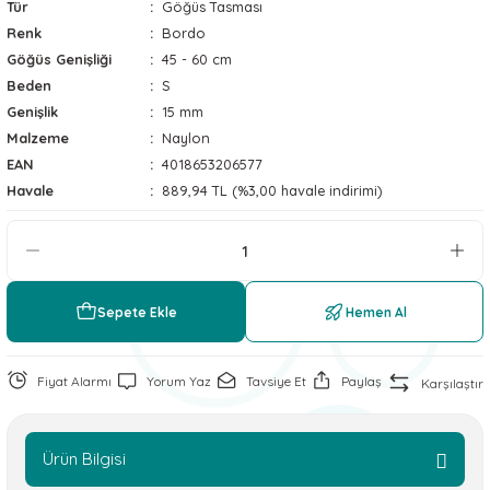
Tür
Göğüs Tasması
 ve Soğutucu Matlar
ünleri
Renk
Bordo
Göğüs Genişliği
45 - 60 cm
ünleri
Beden
S
Genişlik
15 mm
e Aksesuarları
Malzeme
Naylon
EAN
4018653206577
Havale
889,94 TL (%3,00 havale indirimi)
Sepete Ekle
Hemen Al
Fiyat Alarmı
Yorum Yaz
Tavsiye Et
Paylaş
Karşılaştır
Ürün Bilgisi