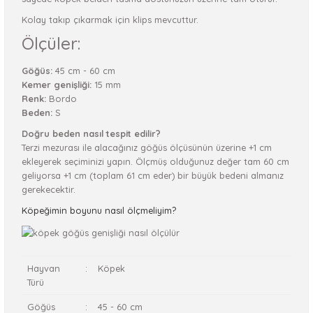
Kolay takıp çıkarmak için klips mevcuttur.
Ölçüler:
Göğüs:
45 cm - 60 cm
Kemer genişliği:
15 mm
Renk:
Bordo
Beden:
S
Doğru beden nasıl tespit edilir?
Terzi mezurası ile alacağınız göğüs ölçüsünün üzerine +1 cm
ekleyerek seçiminizi yapın. Ölçmüş olduğunuz değer tam 60 cm
geliyorsa +1 cm (toplam 61 cm eder) bir büyük bedeni almanız
gerekecektir.
Köpeğimin boyunu nasıl ölçmeliyim?
Hayvan
:
Köpek
Türü
Göğüs
:
45 - 60 cm