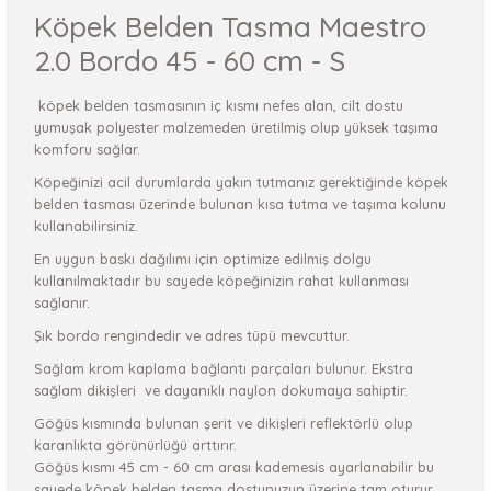
Köpek Belden Tasma Maestro
2.0 Bordo 45 - 60 cm - S
köpek belden tasmasının iç kısmı nefes alan, cilt dostu
yumuşak polyester malzemeden üretilmiş olup yüksek taşıma
komforu sağlar.
Köpeğinizi acil durumlarda yakın tutmanız gerektiğinde köpek
belden tasması üzerinde bulunan kısa tutma ve taşıma kolunu
kullanabilirsiniz.
En uygun baskı dağılımı için optimize edilmiş dolgu
kullanılmaktadır bu sayede köpeğinizin rahat kullanması
sağlanır.
Şık bordo rengindedir ve adres tüpü mevcuttur.
Sağlam krom kaplama bağlantı parçaları bulunur. Ekstra
sağlam dikişleri ve dayanıklı naylon dokumaya sahiptir.
Göğüs kısmında bulunan şerit ve dikişleri reflektörlü olup
karanlıkta görünürlüğü arttırır.
Göğüs kısmı 45 cm - 60 cm arası kademesis ayarlanabilir bu
sayede köpek belden tasma dostunuzun üzerine tam oturur.