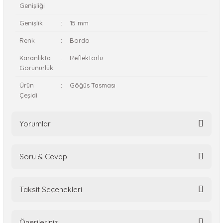
Genişliği
Genişlik
:
15 mm
Renk
:
Bordo
Karanlıkta
:
Reflektörlü
Görünürlük
Ürün
:
Göğüs Tasması
Çeşidi
Yorumlar
Soru & Cevap
Bu ürüne ilk yorumu siz yapın!
Taksit Seçenekleri
Yorum Yaz
Ürün hakkında henüz soru sorulmamış.
Önerileriniz