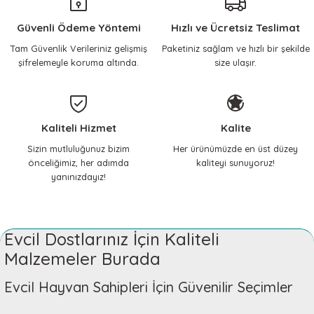
halledebildim.
768,26 TL
702,92 TL
Güvenli Ödeme Yöntemi
ilhami yılmaz | 17/04/2026
Hızlı ve Ücretsiz Teslimat
Tam Güvenlik Verileriniz gelişmiş
Paketiniz sağlam ve hızlı bir şekilde
Sepete Ekle
Sepete Ekle
şifrelemeyle koruma altında.
size ulaşır.
Çok memnunum, her
ihtiyacımda mutlaka buraya
geliyorum, içim rahat
KERBL Pet
çocuklarıma güvenle alışveriş
Köpek Tasma İpi Colorado Turkuaz 120cm x 20mm
yapıyorum.
Kaliteli Hizmet
Kalite
603,50 TL
Nilay Yılmaz | 14/02/2026
Sizin mutluluğunuz bizim
Her ürünümüzde en üst düzey
önceliğimiz, her adımda
kaliteyi sunuyoruz!
yanınızdayız!
Teşekkürler
Sepete Ekle
Gizem Özpınar | 18/11/2025
KERBL Pet
Evcil Dostlarınız İçin Kaliteli
Teşekkürler
Köpek Tarama Fırçası Çift Taraflı Turkuaz
Malzemeler Burada
Gizem Özpınar | 18/11/2025
702,00 TL
Evcil Hayvan Sahipleri İçin Güvenilir Seçimler
Çok İYİ