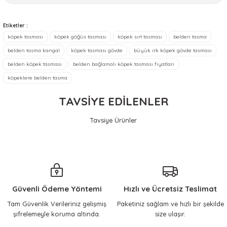
memnun kaldım
Ürün resmi kalitesiz, bozuk veya görüntülenemiyor.
Etiketler :
Sebahat Ünlü | 20/07/2026
Ürün açıklamasında eksik bilgiler bulunuyor.
köpek tasması
köpek göğüs tasması
köpek sırt tasması
belden tasma
belden tasma kangal
köpek tasması gövde
büyük ırk köpek gövde tasması
Ürün bilgilerinde hatalar bulunuyor.
Ürün satmaktan ziyade, sorun
çözmeye odaklı Tolga beye
belden köpek tasması
belden bağlamalı köpek tasması fiyatları
Ürün fiyatı diğer sitelerden daha pahalı.
teşekkür ediyorum.
köpeklere belden tasma
Bu ürüne benzer farklı alternatifler olmalı.
İtinalı ambalajlama ve hızlı
kagolama.
TAVSİYE EDİLENLER
Ön denemede ürün gayet
güzel çalışıyor.
Tavsiye Ürünler
ilhami yılmaz | 18/04/2026
KERBL Pet
KERBL Pet
Gönder
Tasma Kayışı Reflektörlü 100 cm
Köpek Eğitim Kayışı Antislip 5m
Sorun yaşamadan
halledebildim.
691,20 TL
1.241,46 TL
Güvenli Ödeme Yöntemi
ilhami yılmaz | 17/04/2026
Hızlı ve Ücretsiz Teslimat
Tam Güvenlik Verileriniz gelişmiş
Paketiniz sağlam ve hızlı bir şekilde
Sepete Ekle
Sepete Ekle
şifrelemeyle koruma altında.
size ulaşır.
Çok memnunum, her
ihtiyacımda mutlaka buraya