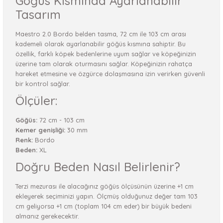
Göğüs Kısmında Ayarlanabilir
Tasarım
Maestro 2.0 Bordo belden tasma, 72 cm ile 103 cm arası
kademeli olarak ayarlanabilir göğüs kısmına sahiptir. Bu
özellik, farklı köpek bedenlerine uyum sağlar ve köpeğinizin
üzerine tam olarak oturmasını sağlar. Köpeğinizin rahatça
hareket etmesine ve özgürce dolaşmasına izin verirken güvenli
bir kontrol sağlar.
Ölçüler:
Göğüs:
72 cm - 103 cm
Kemer genişliği:
30 mm
Renk:
Bordo
Beden:
XL
Doğru Beden Nasıl Belirlenir?
Terzi mezurası ile alacağınız göğüs ölçüsünün üzerine +1 cm
ekleyerek seçiminizi yapın. Ölçmüş olduğunuz değer tam 103
cm geliyorsa +1 cm (toplam 104 cm eder) bir büyük bedeni
almanız gerekecektir.