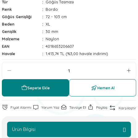
Tür
Göğüs Tasması
 ve Soğutucu Matlar
ünleri
Renk
Bordo
Göğüs Genişliği
72 - 103 cm
ünleri
Beden
XL
Genişlik
30 mm
e Aksesuarları
Malzeme
Naylon
EAN
4018653206607
Havale
1.413,74 TL (%3,00 havale indirimi)
Sepete Ekle
Hemen Al
Fiyat Alarmı
Yorum Yaz
Tavsiye Et
Paylaş
Karşılaştır
Ürün Bilgisi