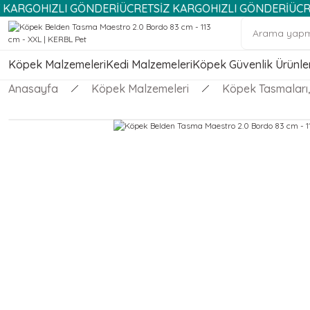
IZLI GÖNDERİ
ÜCRETSİZ KARGO
HIZLI GÖNDERİ
ÜCRETSİZ KA
Köpek Malzemeleri
Kedi Malzemeleri
Köpek Güvenlik Ürünler
Anasayfa
Köpek Malzemeleri
Köpek Tasmaları, 