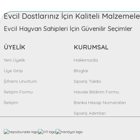
Çok İYİ
Evcil Dostlarınız İçin Kaliteli Malzeme
Gizem Özpınar | 18/11/2025
Sepete Ekle
Evcil Hayvan Sahipleri İçin Güvenilir Seçimler
10 üzerinden 10
ÜYELİK
KURUMSAL
KERBL Pet
Nil Arya Tuğcu | 18/11/2025
Yeni Üyelik
Hakkımızda
Belden Köpek Tasması Maestro 2.0 - M - 57-77 cm x 20 mm
Üye Girişi
Teşekkürler
Bloglar
1.187,46 TL
Şifremi Unuttum
Sipariş Takibi
Sevinç Kosovalı | 18/11/2025
İletişim Formu
Havale Bildirim Formu
Teşekkürler
Sepete Ekle
İletişim
Banka Hesap Numaraları
Sipariş Adımları
Hilal Kaya | 18/11/2025
Deneyimini Paylaş