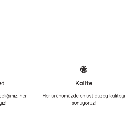
30 - 40 cm - M
et
Kalite
eliğimiz, her
Her ürünümüzde en üst düzey kaliteyi
ız!
sunuyoruz!