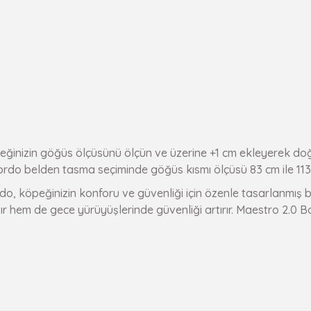
peğinizin göğüs ölçüsünü ölçün ve üzerine +1 cm ekleyerek do
rdo belden tasma seçiminde göğüs kısmı ölçüsü 83 cm ile 113 c
 köpeğinizin konforu ve güvenliği için özenle tasarlanmış bi
ıtır hem de gece yürüyüşlerinde güvenliği artırır. Maestro 2.0 