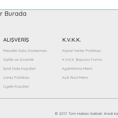
ler Burada
Sepete Ekle
ALIŞVERİŞ
K.V.K.K.
KERBL Pet
Mesafeli Satış Sözleşmesi
Kişisel Veriler Politikası
Bel Tasması Köpek Colorado Turkuaz 55 - 76 cm - L
Gizlilik ve Güvenlik
K.V.K.K. Başvuru Formu
744,66 TL
İptal İade Koşullari
Aydınlatma Metni
Çerez Politikası
Açık Rıza Metni
Sepete Ekle
Üyelik Koşulları
© 2017. Tüm Hakları Saklıdır. Kredi kar