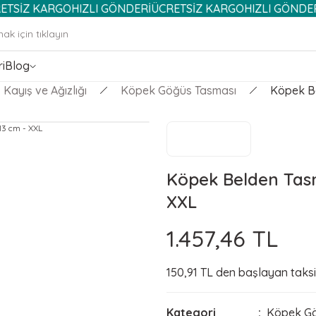
RGO
HIZLI GÖNDERİ
ÜCRETSİZ KARGO
HIZLI GÖNDERİ
ÜCRETS
i
Blog
Kayış ve Ağızlığı
Köpek Göğüs Tasması
Köpek Be
Köpek Belden Tasm
XXL
1.457,46 TL
150,91 TL den başlayan taksit
Kategori
Köpek Gö