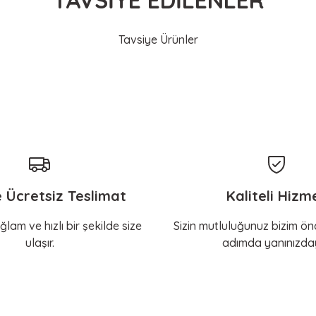
Tavsiye Ürünler
KERBL Pet
Kırmızı Softra
Belden Bağlamalı Tasma Colorado Fuşya 
yorum, içim rahat
Gönder
636,66 TL
e Ücretsiz Teslimat
Kaliteli Hizm
 Ekle
Sepete Ekle
ğlam ve hızlı bir şekilde size
Sizin mutluluğunuz bizim önc
ulaşır.
adımda yanınızday
KERBL Pet
Köpek İpi Reflektörlü Maxi Safe 100 cm, 12 mm [Gri-Turuncu]
690,66 TL