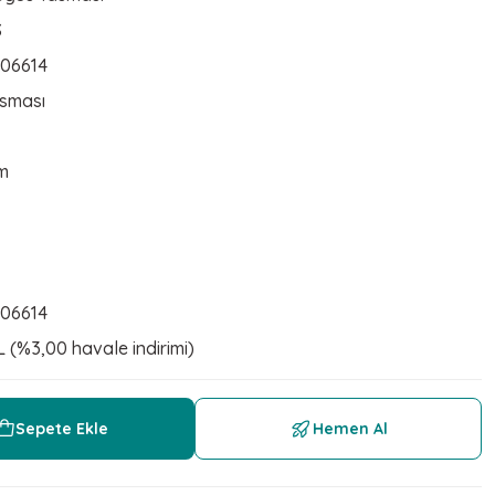
S
06614
sması
cm
06614
L (%3,00 havale indirimi)
Sepete Ekle
Hemen Al