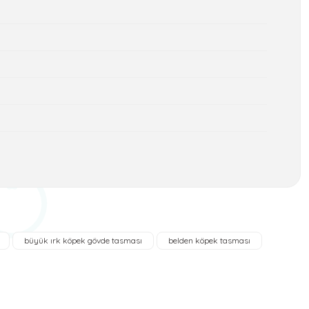
a iletebilirsiniz.
büyük ırk köpek gövde tasması
belden köpek tasması