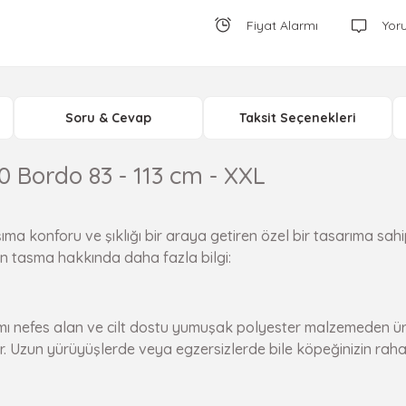
Fiyat Alarmı
Yor
Soru & Cevap
Taksit Seçenekleri
 Bordo 83 - 113 cm - XXL
onforu ve şıklığı bir araya getiren özel bir tasarıma sahiptir
den tasma hakkında daha fazla bilgi:
ı nefes alan ve cilt dostu yumuşak polyester malzemeden üreti
 Uzun yürüyüşlerde veya egzersizlerde bile köpeğinizin rahat