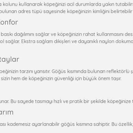
olunu kullanarak köpeğinizi acil durumlarda yakın tutabilirs
lunan adres tüpü sayesinde köpeğinizin kimliğini belirtebilir v
Konfor
baskı dağılımını sağlar ve köpeğinizin rahat kullanmasını de
trol sağlar. Ekstra sağlam dikişleri ve dayanıklı naylon dokum
taylar
inizin tarzını yansıtır. Göğüs kısmında bulunan reflektörlü şe
 sizin hem de köpeğinizin güvenliği için büyük önem taşır.
ar. Bu sayede tasmayı hızlı ve pratik bir şekilde köpeğinize ta
arım
sı kademesiz ayarlanabilir göğüs kısmına sahiptir. Bu özelli