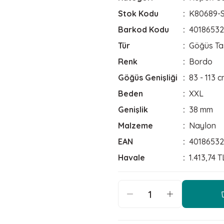
Stok Kodu
K80689-
Barkod Kodu
40186532
Tür
Göğüs Ta
Renk
Bordo
Göğüs Genişliği
83 - 113 
Beden
XXL
Genişlik
38 mm
Malzeme
Naylon
EAN
40186532
Havale
1.413,74 T