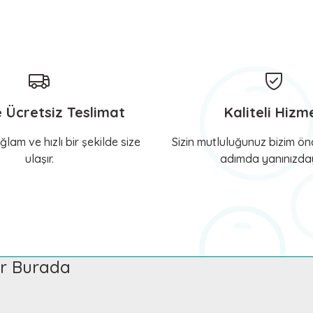
t
KERBL Pet
dirme Tasması San Diego
Köpek Gezdirme Tasması Man
yorum, içim rahat
Gönder
982,96 TL
e Ücretsiz Teslimat
Kaliteli Hizm
Sepete Ekle
Sepete Ekle
ğlam ve hızlı bir şekilde size
Sizin mutluluğunuz bizim önc
ulaşır.
adımda yanınızday
KERBL Pet
Kayışı Diamond
Köpek Zincir Tasma İpi Miami Plus
929,18 TL
ler Burada
e Ekle
Sepete Ekle