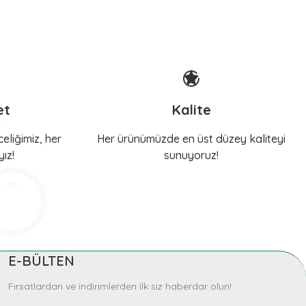
KERBL Pet
hattan
Köpek Gezdirme İpi Softra Mavi
768,26 TL
et
Kalite
Sepete Ekle
eliğimiz, her
Her ürünümüzde en üst düzey kaliteyi
ız!
sunuyoruz!
KERBL Pet
Köpek Kayışı LED ve Reflektörlü
1.289,95 TL
E-BÜLTEN
Sepete Ekle
Fırsatlardan ve indirimlerden ilk siz haberdar olun!