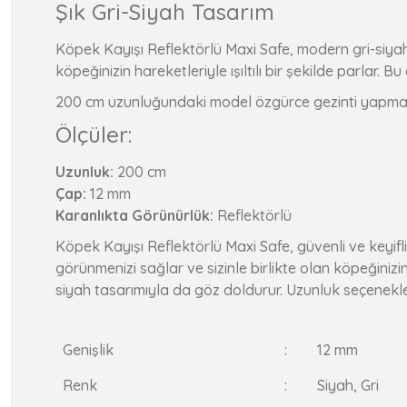
Şık Gri-Siyah Tasarım
Köpek Kayışı Reflektörlü Maxi Safe, modern gri-siyah 
köpeğinizin hareketleriyle ışıltılı bir şekilde parlar. 
200 cm uzunluğundaki model özgürce gezinti yapmanıza
Ölçüler:
Uzunluk:
200 cm
Çap:
12 mm
Karanlıkta Görünürlük:
Reflektörlü
Köpek Kayışı Reflektörlü Maxi Safe, güvenli ve keyifli g
görünmenizi sağlar ve sizinle birlikte olan köpeğinizi
siyah tasarımıyla da göz doldurur. Uzunluk seçenekler
Genişlik
:
12 mm
Renk
:
Siyah, Gri