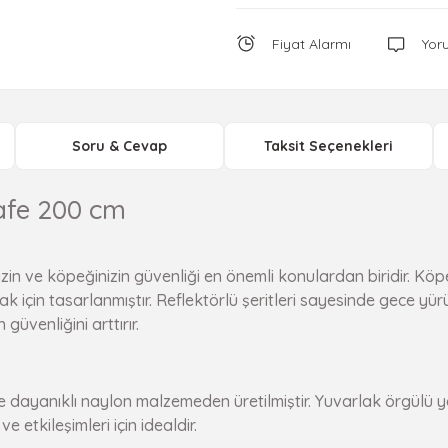
Fiyat Alarmı
Yor
Soru & Cevap
Taksit Seçenekleri
Safe 200 cm
n ve köpeğinizin güvenliği en önemli konulardan biridir. Köpek
in tasarlanmıştır. Reflektörlü şeritleri sayesinde gece yürü
güvenliğini arttırır.
e dayanıklı naylon malzemeden üretilmiştir. Yuvarlak örgülü yap
 etkileşimleri için idealdir.