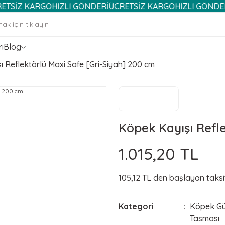
ARGO
HIZLI GÖNDERİ
ÜCRETSİZ KARGO
HIZLI GÖNDERİ
ÜCRETS
i
Blog
 Reflektörlü Maxi Safe [Gri-Siyah] 200 cm
Köpek Kayışı Refl
1.015,20 TL
105,12 TL den başlayan taksit
Kategori
Köpek Güv
Tasması