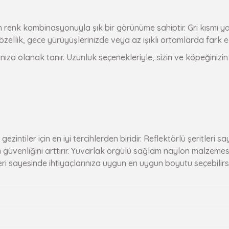
renk kombinasyonuyla şık bir görünüme sahiptir. Gri kısmı yans
Bu özellik, gece yürüyüşlerinizde veya az ışıklı ortamlarda fark e
 olanak tanır. Uzunluk seçenekleriyle, sizin ve köpeğinizin i
ezintiler için en iyi tercihlerden biridir. Reflektörlü şeritleri
n güvenliğini arttırır. Yuvarlak örgülü sağlam naylon malzemesi 
i sayesinde ihtiyaçlarınıza uygun en uygun boyutu seçebilirsi