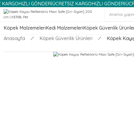
IZLI GÖNDERİ
ÜCRETSİZ KARGO
HIZLI GÖNDERİ
ÜCRETSİZ K
Köpek Malzemeleri
Kedi Malzemeleri
Köpek Güvenlik Ürünler
Anasayfa
Köpek Güvenlik Ürünleri
Köpek Kayışı