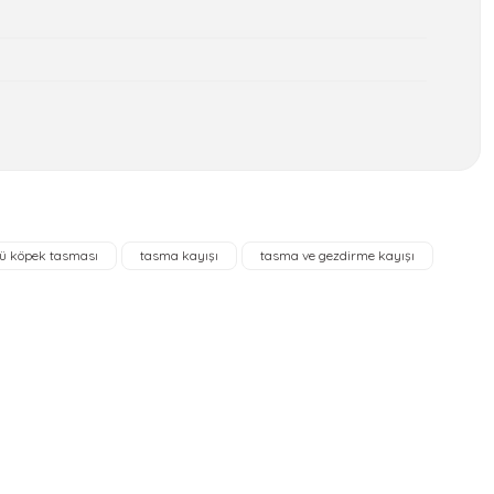
a iletebilirsiniz.
rlü köpek tasması
tasma kayışı
tasma ve gezdirme kayışı