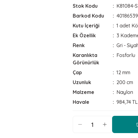
Stok Kodu
K81084-S
Barkod Kodu
40186539
Kutu İçeriği
1 adet Kö
Ek Özellik
3 Kademel
Renk
Gri - Siya
Karanlıkta
Fosforlu
Görünürlük
Çap
12 mm
Uzunluk
200 cm
Malzeme
Naylon
Havale
984,74 TL