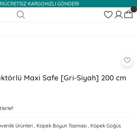
İZ KARGO
HIZLI GÖNDERİ
ektörlü Maxi Safe [Gri-Siyah] 200 cm
lerle!!
enlik Ürünleri
,
Köpek Boyun Tasması
,
Köpek Göğüs