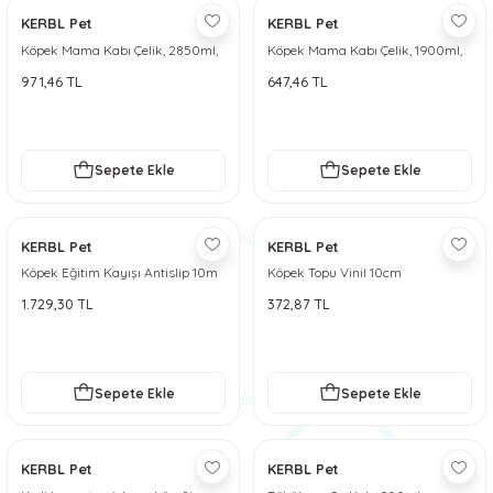
KERBL Pet
KERBL Pet
 ve Soğutucu Matlar
ünleri
Köpek Mama Kabı Çelik, 2850ml,
Köpek Mama Kabı Çelik, 1900ml,
96oz
64oz
ünleri
971,46 TL
647,46 TL
e Aksesuarları
Sepete Ekle
Sepete Ekle
KERBL Pet
KERBL Pet
Köpek Eğitim Kayışı Antislip 10m
Köpek Topu Vinil 10cm
1.729,30 TL
372,87 TL
Sepete Ekle
Sepete Ekle
KERBL Pet
KERBL Pet