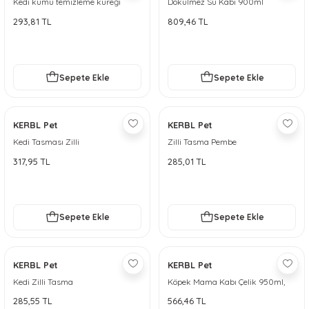
Kedi kumu temizleme küreği
Dökülmez Su Kabı 900ml
elekli ve kapaklı Lacivert
293,81 TL
809,46 TL
Sepete Ekle
Sepete Ekle
KERBL Pet
KERBL Pet
Kedi Tasması Zilli
Zilli Tasma Pembe
317,95 TL
285,01 TL
Sepete Ekle
Sepete Ekle
KERBL Pet
KERBL Pet
Kedi Zilli Tasma
Köpek Mama Kabı Çelik 950ml,
32oz
285,55 TL
566,46 TL