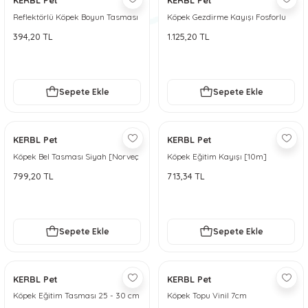
KERBL Pet
KERBL Pet
Reflektörlü Köpek Boyun Tasması
Köpek Gezdirme Kayışı Fosforlu
20 - 35 cm
200cm
394,20 TL
1.125,20 TL
Sepete Ekle
Sepete Ekle
KERBL Pet
KERBL Pet
Köpek Bel Tasması Siyah [Norveç
Köpek Eğitim Kayışı [10m]
Tipi] 60 - 75 cm - S
799,20 TL
713,34 TL
Sepete Ekle
Sepete Ekle
KERBL Pet
KERBL Pet
Köpek Eğitim Tasması 25 - 30 cm
Köpek Topu Vinil 7cm