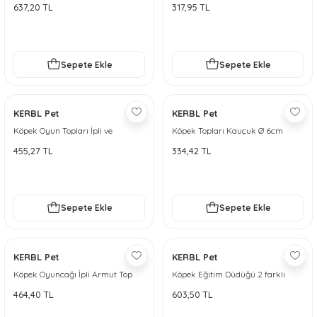
- S
637,20 TL
317,95 TL
Sepete Ekle
Sepete Ekle
KERBL Pet
KERBL Pet
Köpek Oyun Topları İpli ve
Köpek Topları Kauçuk Ø 6cm
Çıngıraklı Jumper 6 cm
Farklı Desenli
455,27 TL
334,42 TL
Sepete Ekle
Sepete Ekle
KERBL Pet
KERBL Pet
Köpek Oyuncağı İpli Armut Top
Köpek Eğitim Düdüğü 2 farklı
Jumper
sesli 6,5 cm
464,40 TL
603,50 TL