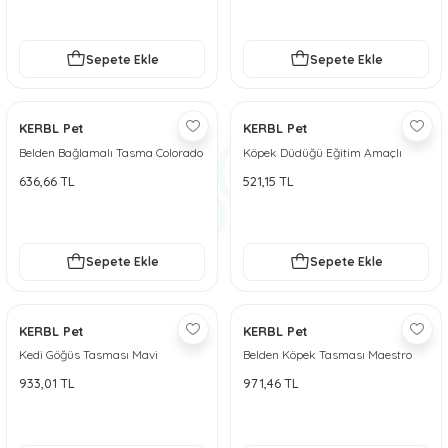
Sepete Ekle
Sepete Ekle
KERBL Pet
KERBL Pet
Belden Bağlamalı Tasma Colorado
Köpek Düdüğü Eğitim Amaçlı
Fuşya 30 - 40 cm - M
636,66 TL
521,15 TL
Sepete Ekle
Sepete Ekle
KERBL Pet
KERBL Pet
Kedi Göğüs Tasması Mavi
Belden Köpek Tasması Maestro
[120cm] Kayışlı
2.0 - S - 45-60 cm x 15 mm
933,01 TL
971,46 TL