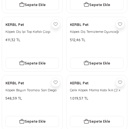
Sepete Ekle
Sepete Ekle
KERBL Pet
KERBL Pet
Köpek Diş İpi Top Kafalı Çizgi
Köpek Diş Temizleme Oyuncağı
Adam [30cm]
Pamuk Kemik, 48 cm, 440 g
411,32 TL
512,46 TL
Sepete Ekle
Sepete Ekle
KERBL Pet
KERBL Pet
Köpek Boyun Tasması San Diego
Çelik Köpek Mama Kabı İkili [2 x
Mavi
450 ml]
548,59 TL
1.019,57 TL
Sepete Ekle
Sepete Ekle