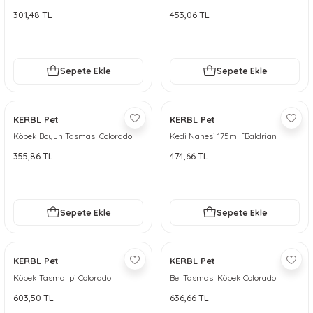
Colorado Turkuaz 40 - 65 cm
301,48 TL
453,06 TL
Sepete Ekle
Sepete Ekle
KERBL Pet
KERBL Pet
Köpek Boyun Tasması Colorado
Kedi Nanesi 175ml [Baldrian
Fusya 25-35 cm
CatNip]
355,86 TL
474,66 TL
Sepete Ekle
Sepete Ekle
KERBL Pet
KERBL Pet
Köpek Tasma İpi Colorado
Bel Tasması Köpek Colorado
Turkuaz 120cm x 20mm
Turkuaz 30 - 40 cm - M
603,50 TL
636,66 TL