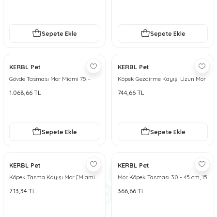
Sepete Ekle
Sepete Ekle
KERBL Pet
KERBL Pet
Gövde Tasması Mor Miami 75 –
Köpek Gezdirme Kayışı Uzun Mor
100 cm, 25 mm
Miami [200 cm x 15 mm]
1.068,66 TL
744,66 TL
Sepete Ekle
Sepete Ekle
KERBL Pet
KERBL Pet
Köpek Tasma Kayışı Mor [Miami
Mor Köpek Tasması 30 - 45 cm, 15
100cm]
mm
713,34 TL
366,66 TL