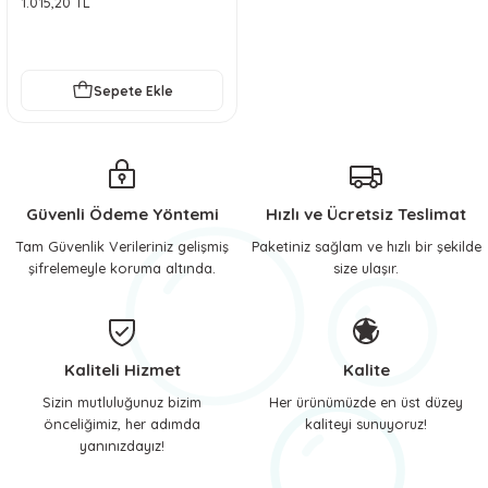
1.015,20 TL
Serisi - S
 ve Soğutucu Matlar
ünleri
ünleri
Sepete Ekle
e Aksesuarları
Güvenli Ödeme Yöntemi
Hızlı ve Ücretsiz Teslimat
Tam Güvenlik Verileriniz gelişmiş
Paketiniz sağlam ve hızlı bir şekilde
şifrelemeyle koruma altında.
size ulaşır.
Kaliteli Hizmet
Kalite
Sizin mutluluğunuz bizim
Her ürünümüzde en üst düzey
önceliğimiz, her adımda
kaliteyi sunuyoruz!
yanınızdayız!