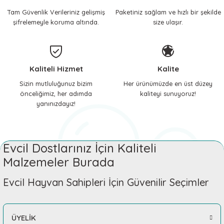
Tam Güvenlik Verileriniz gelişmiş
Paketiniz sağlam ve hızlı bir şekilde
 ve Soğutucu Matlar
ünleri
şifrelemeyle koruma altında.
size ulaşır.
ünleri
e Aksesuarları
Kaliteli Hizmet
Kalite
Sizin mutluluğunuz bizim
Her ürünümüzde en üst düzey
önceliğimiz, her adımda
kaliteyi sunuyoruz!
yanınızdayız!
Evcil Dostlarınız İçin Kaliteli
Malzemeler Burada
Evcil Hayvan Sahipleri İçin Güvenilir Seçimler
ÜYELİK