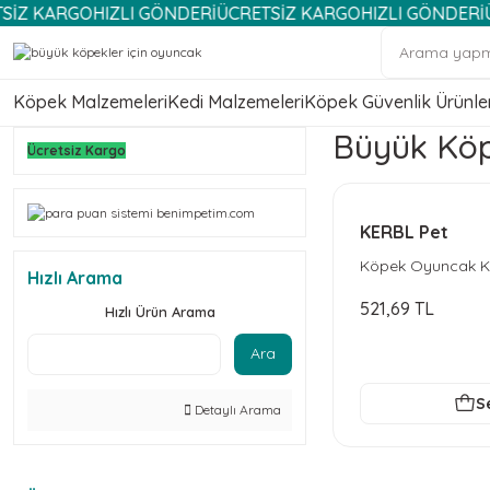
ARGO
HIZLI GÖNDERİ
ÜCRETSİZ KARGO
HIZLI GÖNDERİ
ÜCRET
Köpek Malzemeleri
Kedi Malzemeleri
Köpek Güvenlik Ürünler
Büyük Köp
Ücretsiz Kargo
KERBL Pet
Köpek Oyuncak K
Hızlı Arama
Kauçuk ToyFastic
521,69 TL
Hızlı Ürün Arama
Ara
S
Detaylı Arama