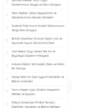
Sarman Kediler: Altın Tüylü
Dostlarımızın Sosyal ve Obur Dünyası
Tekir Kediler: Zeka, Dayanıklılık ve
Sokaklarımızın Gerçek Sahipleri
Scottish Fold: Kıvrık Kulaklı Dostumuzun
Sevgi Dolu Dünyası
British Shorthair: Evinizin Sakin, Asil ve
Oyuncak Ayıcık Görünümlü Dost
Van Kedisi: Suyu Seven Tek Irk ve
Büyüleyici Gözlerin Hikayesi
Ankara Kedisi: Saf Asalet, Zeka ve Köklü
Bir Tarihçe
Hangi Kedi Irkı Size Uygun? Karakter ve
Bakım Analizleri
Yavru Köpek Uyku Düzeni: Kapsamlı
Rehber ve İpuçları
Pitbull (American Pit Bull Terrier):
Özellikler, Karakter ve Bakım Rehberi