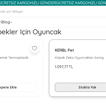
SİZ KARGO
HIZLI GÖNDERİ
ÜCRETSİZ KARGO
HIZLI GÖNDERİ
Ü
i
Blog
ekler Için Oyuncak
KERBL Pet
emik Termoplastik
Köpek Zeka Oyuncakları Swing
1.097,77 TL
epete Ekle
Stokta Yok