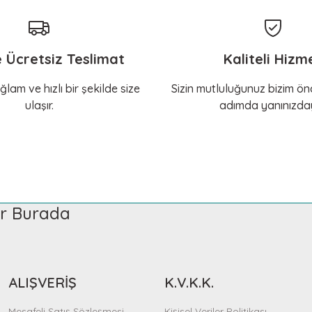
e Ücretsiz Teslimat
Kaliteli Hizm
ğlam ve hızlı bir şekilde size
Sizin mutluluğunuz bizim önc
ulaşır.
adımda yanınızday
ler Burada
ALIŞVERİŞ
K.V.K.K.
Mesafeli Satış Sözleşmesi
Kişisel Veriler Politikası