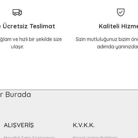
e Ücretsiz Teslimat
Kaliteli Hizm
ğlam ve hızlı bir şekilde size
Sizin mutluluğunuz bizim önc
ulaşır.
adımda yanınızday
ler Burada
ALIŞVERİŞ
K.V.K.K.
Mesafeli Satış Sözleşmesi
Kişisel Veriler Politikası