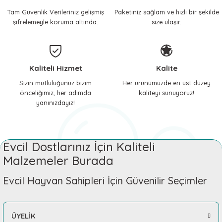
Tam Güvenlik Verileriniz gelişmiş
Paketiniz sağlam ve hızlı bir şekilde
 ve Soğutucu Matlar
ünleri
şifrelemeyle koruma altında.
size ulaşır.
ünleri
e Aksesuarları
Kaliteli Hizmet
Kalite
Sizin mutluluğunuz bizim
Her ürünümüzde en üst düzey
önceliğimiz, her adımda
kaliteyi sunuyoruz!
yanınızdayız!
Evcil Dostlarınız İçin Kaliteli
Malzemeler Burada
Evcil Hayvan Sahipleri İçin Güvenilir Seçimler
ÜYELİK