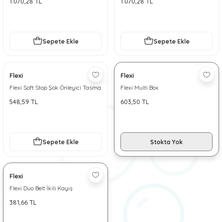
1.070,28 TL
1.070,28 TL
 ve Soğutucu Matlar
ünleri
ünleri
Sepete Ekle
Sepete Ekle
e Aksesuarları
Flexi
Flexi
Flexi Soft Stop Şok Önleyici Tasma
Flexi Multi Box
Kayışı
548,59 TL
603,50 TL
Sepete Ekle
Stokta Yok
Flexi
Flexi Duo Belt İkili Kayış
381,66 TL