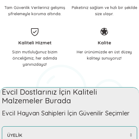
Tam Güvenlik Verileriniz gelişmiş
Paketiniz sağlam ve hızlı bir şekilde
 ve Soğutucu Matlar
ünleri
şifrelemeyle koruma altında.
size ulaşır.
ünleri
e Aksesuarları
Kaliteli Hizmet
Kalite
Sizin mutluluğunuz bizim
Her ürünümüzde en üst düzey
önceliğimiz, her adımda
kaliteyi sunuyoruz!
yanınızdayız!
Evcil Dostlarınız İçin Kaliteli
Malzemeler Burada
Evcil Hayvan Sahipleri İçin Güvenilir Seçimler
ÜYELİK