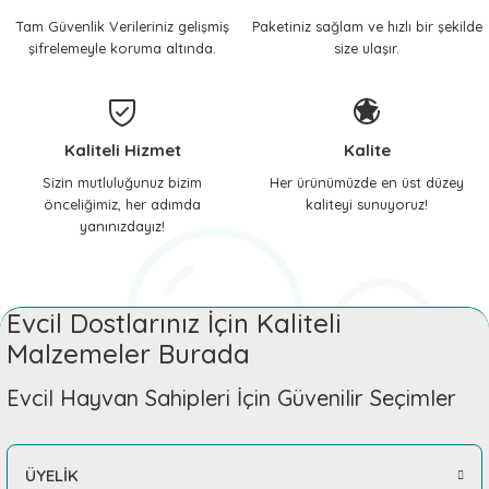
Tam Güvenlik Verileriniz gelişmiş
Paketiniz sağlam ve hızlı bir şekilde
 ve Soğutucu Matlar
ünleri
şifrelemeyle koruma altında.
size ulaşır.
ünleri
e Aksesuarları
Kaliteli Hizmet
Kalite
Sizin mutluluğunuz bizim
Her ürünümüzde en üst düzey
önceliğimiz, her adımda
kaliteyi sunuyoruz!
yanınızdayız!
Evcil Dostlarınız İçin Kaliteli
Malzemeler Burada
Evcil Hayvan Sahipleri İçin Güvenilir Seçimler
ÜYELİK