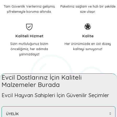
Tam Güvenlik Verileriniz gelişmiş
Paketiniz sağlam ve hızlı bir şekilde
 ve Soğutucu Matlar
ünleri
şifrelemeyle koruma altında.
size ulaşır.
ünleri
e Aksesuarları
Kaliteli Hizmet
Kalite
Sizin mutluluğunuz bizim
Her ürünümüzde en üst düzey
önceliğimiz, her adımda
kaliteyi sunuyoruz!
yanınızdayız!
Evcil Dostlarınız İçin Kaliteli
Malzemeler Burada
Evcil Hayvan Sahipleri İçin Güvenilir Seçimler
ÜYELİK