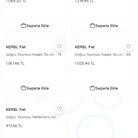
1.069,20 TL
1.214,46 TL
 ve Soğutucu Matlar
ünleri
ünleri
Sepete Ekle
Sepete Ekle
e Aksesuarları
KERBL Pet
KERBL Pet
Göğüs Tasması Köpek 56 cm - 74
Göğüs Tasması Köpek 46 cm - 60
cm Siyah - L
cm Siyah - M
1.187,46 TL
1.025,46 TL
Sepete Ekle
Sepete Ekle
KERBL Pet
Göğüs Tasması Reflektörlü 60 -
75 cm
917,46 TL