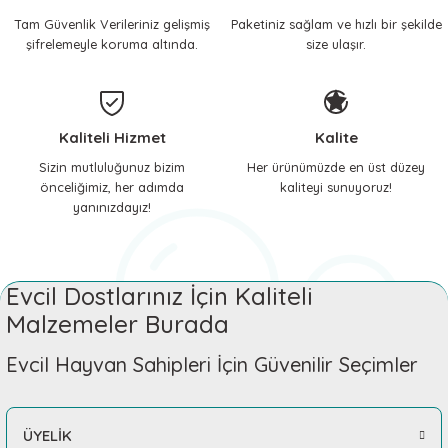
Tam Güvenlik Verileriniz gelişmiş
Paketiniz sağlam ve hızlı bir şekilde
 ve Soğutucu Matlar
ünleri
şifrelemeyle koruma altında.
size ulaşır.
ünleri
e Aksesuarları
Kaliteli Hizmet
Kalite
Sizin mutluluğunuz bizim
Her ürünümüzde en üst düzey
önceliğimiz, her adımda
kaliteyi sunuyoruz!
yanınızdayız!
Evcil Dostlarınız İçin Kaliteli
Malzemeler Burada
Evcil Hayvan Sahipleri İçin Güvenilir Seçimler
ÜYELİK