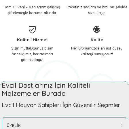
Tam Güvenlik Verileriniz gelişmiş
Paketiniz sağlam ve hızlı bir şekilde
 ve Soğutucu Matlar
ünleri
şifrelemeyle koruma altında.
size ulaşır.
ünleri
e Aksesuarları
Kaliteli Hizmet
Kalite
Sizin mutluluğunuz bizim
Her ürünümüzde en üst düzey
önceliğimiz, her adımda
kaliteyi sunuyoruz!
yanınızdayız!
Evcil Dostlarınız İçin Kaliteli
Malzemeler Burada
Evcil Hayvan Sahipleri İçin Güvenilir Seçimler
ÜYELİK