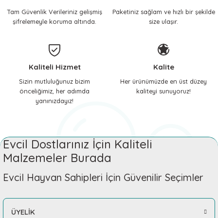
Tam Güvenlik Verileriniz gelişmiş
Paketiniz sağlam ve hızlı bir şekilde
 ve Soğutucu Matlar
ünleri
şifrelemeyle koruma altında.
size ulaşır.
ünleri
e Aksesuarları
Kaliteli Hizmet
Kalite
Sizin mutluluğunuz bizim
Her ürünümüzde en üst düzey
önceliğimiz, her adımda
kaliteyi sunuyoruz!
yanınızdayız!
Evcil Dostlarınız İçin Kaliteli
Malzemeler Burada
Evcil Hayvan Sahipleri İçin Güvenilir Seçimler
ÜYELİK