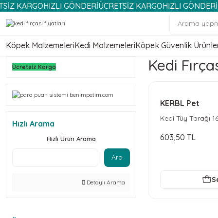
KARGO
HIZLI GÖNDERİ
ÜCRETSİZ KARGO
HIZLI GÖNDERİ
ÜCRET
Köpek Malzemeleri
Kedi Malzemeleri
Köpek Güvenlik Ürünler
Kedi Fırças
Ücretsiz Kargo
KERBL Pet
Kedi Tüy Tarağı 1
Hızlı Arama
603,50 TL
Hızlı Ürün Arama
Ara
S
Detaylı Arama