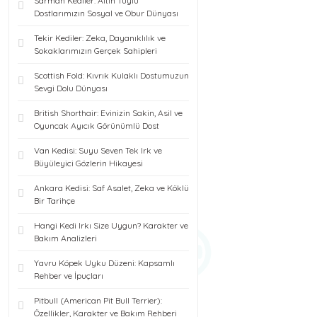
Sarman Kediler: Altın Tüylü
Dostlarımızın Sosyal ve Obur Dünyası
Tekir Kediler: Zeka, Dayanıklılık ve
Sokaklarımızın Gerçek Sahipleri
Scottish Fold: Kıvrık Kulaklı Dostumuzun
Sevgi Dolu Dünyası
British Shorthair: Evinizin Sakin, Asil ve
Oyuncak Ayıcık Görünümlü Dost
Van Kedisi: Suyu Seven Tek Irk ve
Büyüleyici Gözlerin Hikayesi
Ankara Kedisi: Saf Asalet, Zeka ve Köklü
Bir Tarihçe
Hangi Kedi Irkı Size Uygun? Karakter ve
Bakım Analizleri
Yavru Köpek Uyku Düzeni: Kapsamlı
Rehber ve İpuçları
Pitbull (American Pit Bull Terrier):
Özellikler, Karakter ve Bakım Rehberi