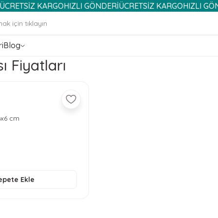
SİZ KARGO
HIZLI GÖNDERİ
ÜCRETSİZ KARGO
HIZLI GÖNDERİ
i
Blog
ı Fiyatları
6x6 cm
epete Ekle