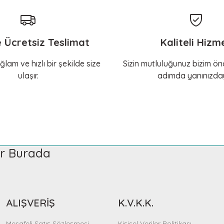
e Ücretsiz Teslimat
Kaliteli Hizm
ğlam ve hızlı bir şekilde size
Sizin mutluluğunuz bizim önc
ulaşır.
adımda yanınızday
ler Burada
ALIŞVERİŞ
K.V.K.K.
Mesafeli Satış Sözleşmesi
Kişisel Veriler Politikası