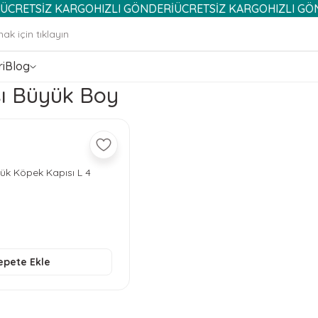
TSİZ KARGO
HIZLI GÖNDERİ
ÜCRETSİZ KARGO
HIZLI GÖNDERİ
i
Blog
sı Büyük Boy
ük Köpek Kapısı L 4
19,6 cm Beyaz
epete Ekle