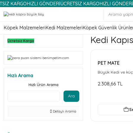
KARGO
HIZLI GÖNDERİ
ÜCRETSİZ KARGO
HIZLI GÖNDERİ
ÜCRE
Köpek Malzemeleri
Kedi Malzemeleri
Köpek Güvenlik Ürünler
Kedi Kapı
Ücretsiz Kargo
PET MATE
Büyük Kedi ve küç
Hızlı Arama
yollu Kapı 18,1 x 
2.308,66 TL
Hızlı Ürün Arama
Ara
S
Detaylı Arama