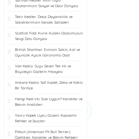
Sarman Kediler: Altın Tüylü
Dostlarımızın Sosyal ve Obur Dünyası
Tekir Kediler: Zeka, Dayanıklılık ve
Sokaklarımızın Gerçek Sahipleri
Scottish Fold: Kıvrık Kulaklı Dostumuzun
Sevgi Dolu Dünyası
British Shorthair: Evinizin Sakin, Asil ve
Oyuncak Ayıcık Görünümlü Dost
Van Kedisi: Suyu Seven Tek Irk ve
Büyüleyici Gözlerin Hikayesi
Ankara Kedisi: Saf Asalet, Zeka ve Köklü
Bir Tarihçe
Hangi Kedi Irkı Size Uygun? Karakter ve
Bakım Analizleri
Yavru Köpek Uyku Düzeni: Kapsamlı
Rehber ve İpuçları
Pitbull (American Pit Bull Terrier):
Özellikler, Karakter ve Bakım Rehberi