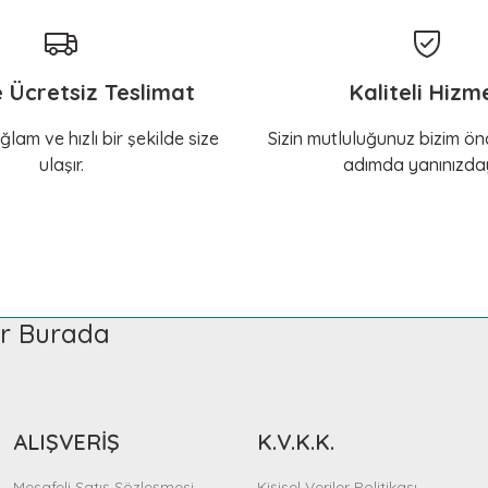
e Ücretsiz Teslimat
Kaliteli Hizm
ğlam ve hızlı bir şekilde size
Sizin mutluluğunuz bizim önc
ulaşır.
adımda yanınızday
ler Burada
ALIŞVERİŞ
K.V.K.K.
Mesafeli Satış Sözleşmesi
Kişisel Veriler Politikası