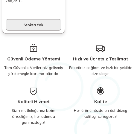
768,26 TL
 ve Soğutucu Matlar
ünleri
ünleri
Stokta Yok
e Aksesuarları
Güvenli Ödeme Yöntemi
Hızlı ve Ücretsiz Teslimat
Tam Güvenlik Verileriniz gelişmiş
Paketiniz sağlam ve hızlı bir şekilde
şifrelemeyle koruma altında.
size ulaşır.
Kaliteli Hizmet
Kalite
Sizin mutluluğunuz bizim
Her ürünümüzde en üst düzey
önceliğimiz, her adımda
kaliteyi sunuyoruz!
yanınızdayız!