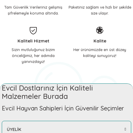
Tam Güvenlik Verileriniz gelişmiş
Paketiniz sağlam ve hızlı bir şekilde
 ve Soğutucu Matlar
ünleri
şifrelemeyle koruma altında.
size ulaşır.
ünleri
e Aksesuarları
Kaliteli Hizmet
Kalite
Sizin mutluluğunuz bizim
Her ürünümüzde en üst düzey
önceliğimiz, her adımda
kaliteyi sunuyoruz!
yanınızdayız!
Evcil Dostlarınız İçin Kaliteli
Malzemeler Burada
Evcil Hayvan Sahipleri İçin Güvenilir Seçimler
ÜYELİK