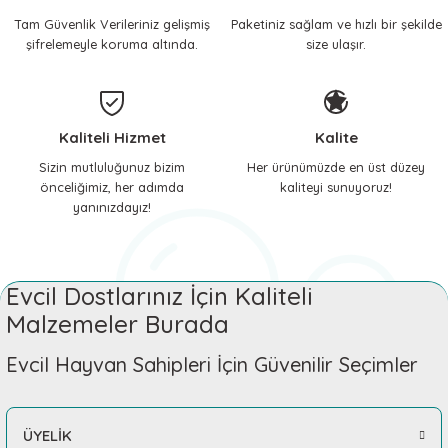
Tam Güvenlik Verileriniz gelişmiş
Paketiniz sağlam ve hızlı bir şekilde
 ve Soğutucu Matlar
ünleri
şifrelemeyle koruma altında.
size ulaşır.
ünleri
e Aksesuarları
Kaliteli Hizmet
Kalite
Sizin mutluluğunuz bizim
Her ürünümüzde en üst düzey
önceliğimiz, her adımda
kaliteyi sunuyoruz!
yanınızdayız!
Evcil Dostlarınız İçin Kaliteli
Malzemeler Burada
Evcil Hayvan Sahipleri İçin Güvenilir Seçimler
ÜYELİK