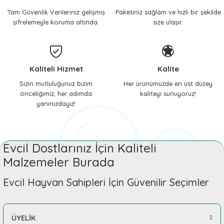
Tam Güvenlik Verileriniz gelişmiş
Paketiniz sağlam ve hızlı bir şekilde
 ve Soğutucu Matlar
ünleri
şifrelemeyle koruma altında.
size ulaşır.
ünleri
e Aksesuarları
Kaliteli Hizmet
Kalite
Sizin mutluluğunuz bizim
Her ürünümüzde en üst düzey
önceliğimiz, her adımda
kaliteyi sunuyoruz!
yanınızdayız!
Evcil Dostlarınız İçin Kaliteli
Malzemeler Burada
Evcil Hayvan Sahipleri İçin Güvenilir Seçimler
ÜYELİK