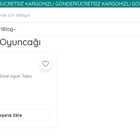
TSİZ KARGO
HIZLI GÖNDERİ
ÜCRETSİZ KARGO
HIZLI GÖNDERİ
i
Blog
 Oyuncağı
Sisal oyun Topu
epete Ekle