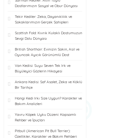
Sarman Kediler: Altın Tüylü
Dostlarımızın Sosyal ve Obur Dünyası
Tekir Kediler: Zeka, Dayanıklılık ve
Sokaklarımızın Gerçek Sahipleri
Scottish Fold: Kıvrık Kulaklı Dostumuzun
Sevgi Dolu Dünyası
British Shorthair: Evinizin Sakin, Asil ve
Oyuncak Ayıcık Görünümlü Dost
Van Kedisi: Suyu Seven Tek Irk ve
Büyüleyici Gözlerin Hikayesi
Ankara Kedisi: Saf Asalet, Zeka ve Köklü
Bir Tarihçe
Hangi Kedi Irkı Size Uygun? Karakter ve
Bakım Analizleri
Yavru Köpek Uyku Düzeni: Kapsamlı
Rehber ve İpuçları
Pitbull (American Pit Bull Terrier):
Özellikler, Karakter ve Bakım Rehberi