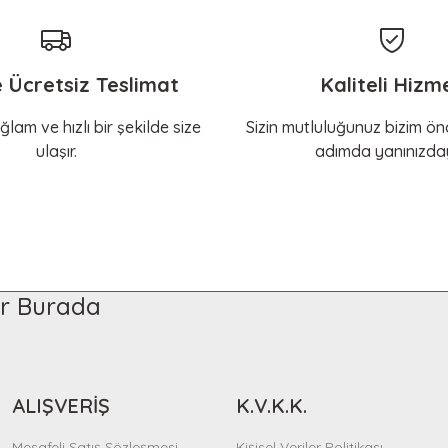
e Ücretsiz Teslimat
Kaliteli Hizm
ğlam ve hızlı bir şekilde size
Sizin mutluluğunuz bizim önc
ulaşır.
adımda yanınızday
ler Burada
ALIŞVERİŞ
K.V.K.K.
Mesafeli Satış Sözleşmesi
Kişisel Veriler Politikası