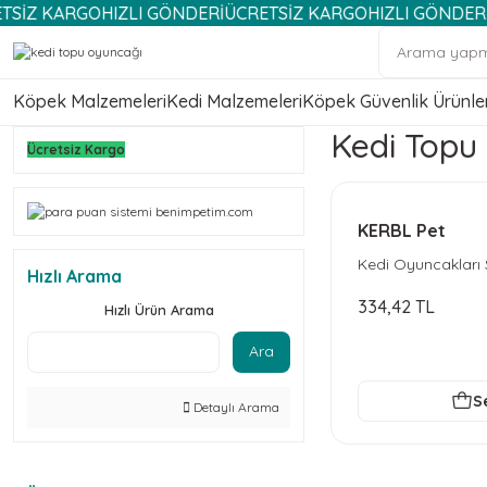
KARGO
HIZLI GÖNDERİ
ÜCRETSİZ KARGO
HIZLI GÖNDERİ
ÜCRE
Köpek Malzemeleri
Kedi Malzemeleri
Köpek Güvenlik Ürünler
Kedi Topu
Ücretsiz Kargo
KERBL Pet
Kedi Oyuncakları 
Hızlı Arama
334,42 TL
Hızlı Ürün Arama
Ara
S
Detaylı Arama