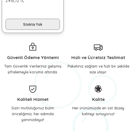
2.415,72 TL
 ve Soğutucu Matlar
ünleri
ünleri
Stokta Yok
e Aksesuarları
Güvenli Ödeme Yöntemi
Hızlı ve Ücretsiz Teslimat
Tam Güvenlik Verileriniz gelişmiş
Paketiniz sağlam ve hızlı bir şekilde
şifrelemeyle koruma altında.
size ulaşır.
Kaliteli Hizmet
Kalite
Sizin mutluluğunuz bizim
Her ürünümüzde en üst düzey
önceliğimiz, her adımda
kaliteyi sunuyoruz!
yanınızdayız!