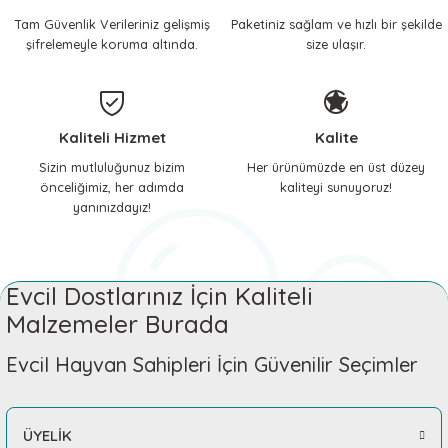
Tam Güvenlik Verileriniz gelişmiş
Paketiniz sağlam ve hızlı bir şekilde
 ve Soğutucu Matlar
ünleri
şifrelemeyle koruma altında.
size ulaşır.
ünleri
e Aksesuarları
Kaliteli Hizmet
Kalite
Sizin mutluluğunuz bizim
Her ürünümüzde en üst düzey
önceliğimiz, her adımda
kaliteyi sunuyoruz!
yanınızdayız!
Evcil Dostlarınız İçin Kaliteli
Malzemeler Burada
Evcil Hayvan Sahipleri İçin Güvenilir Seçimler
ÜYELİK