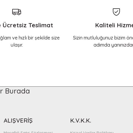
e Ücretsiz Teslimat
Kaliteli Hizm
ğlam ve hızlı bir şekilde size
Sizin mutluluğunuz bizim önc
ulaşır.
adımda yanınızday
ler Burada
ALIŞVERİŞ
K.V.K.K.
Mesafeli Satış Sözleşmesi
Kişisel Veriler Politikası