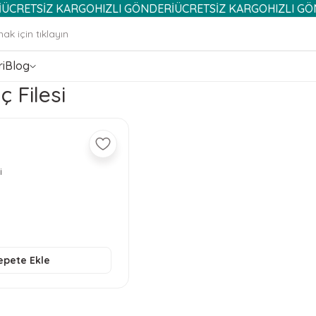
TSİZ KARGO
HIZLI GÖNDERİ
ÜCRETSİZ KARGO
HIZLI GÖNDERİ
i
Blog
 Filesi
i
epete Ekle