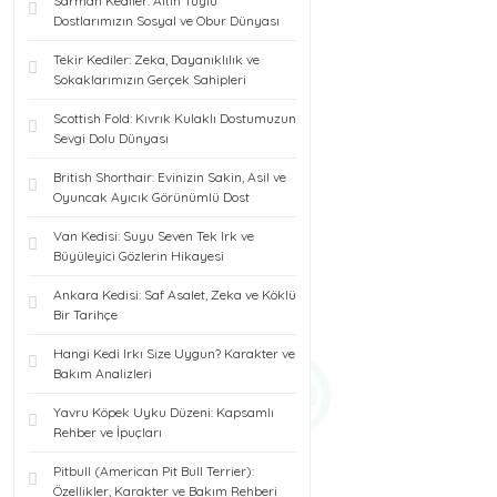
Sarman Kediler: Altın Tüylü
Dostlarımızın Sosyal ve Obur Dünyası
Tekir Kediler: Zeka, Dayanıklılık ve
Sokaklarımızın Gerçek Sahipleri
Scottish Fold: Kıvrık Kulaklı Dostumuzun
Sevgi Dolu Dünyası
British Shorthair: Evinizin Sakin, Asil ve
Oyuncak Ayıcık Görünümlü Dost
Van Kedisi: Suyu Seven Tek Irk ve
Büyüleyici Gözlerin Hikayesi
Ankara Kedisi: Saf Asalet, Zeka ve Köklü
Bir Tarihçe
Hangi Kedi Irkı Size Uygun? Karakter ve
Bakım Analizleri
Yavru Köpek Uyku Düzeni: Kapsamlı
Rehber ve İpuçları
Pitbull (American Pit Bull Terrier):
Özellikler, Karakter ve Bakım Rehberi