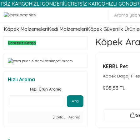
KARGO
HIZLI GÖNDERİ
ÜCRETSİZ KARGO
HIZLI GÖNDERİ
ÜCRE
Köpek Malzemeleri
Kedi Malzemeleri
Köpek Güvenlik Ürünler
Köpek Araç
Ücretsiz Kargo
KERBL Pet
Köpek Bagaj Files
Hızlı Arama
905,53 TL
Hızlı Ürün Arama
Ara
S
Detaylı Arama