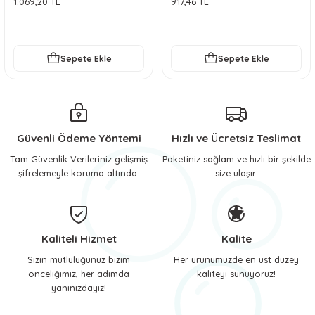
1.069,20 TL
917,46 TL
 ve Soğutucu Matlar
ünleri
ünleri
Sepete Ekle
Sepete Ekle
e Aksesuarları
Güvenli Ödeme Yöntemi
Hızlı ve Ücretsiz Teslimat
Tam Güvenlik Verileriniz gelişmiş
Paketiniz sağlam ve hızlı bir şekilde
şifrelemeyle koruma altında.
size ulaşır.
Kaliteli Hizmet
Kalite
Sizin mutluluğunuz bizim
Her ürünümüzde en üst düzey
önceliğimiz, her adımda
kaliteyi sunuyoruz!
yanınızdayız!