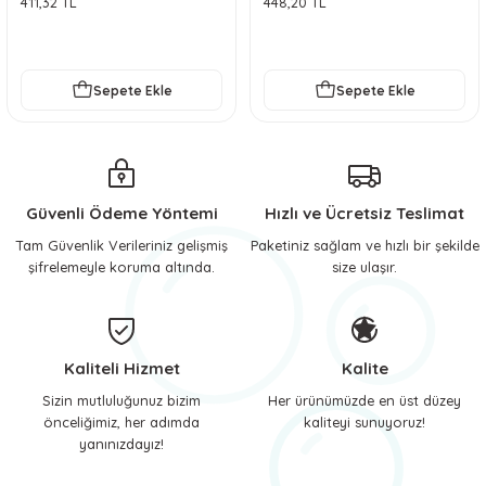
411,32 TL
448,20 TL
 ve Soğutucu Matlar
ünleri
ünleri
Sepete Ekle
Sepete Ekle
e Aksesuarları
Güvenli Ödeme Yöntemi
Hızlı ve Ücretsiz Teslimat
Tam Güvenlik Verileriniz gelişmiş
Paketiniz sağlam ve hızlı bir şekilde
şifrelemeyle koruma altında.
size ulaşır.
Kaliteli Hizmet
Kalite
Sizin mutluluğunuz bizim
Her ürünümüzde en üst düzey
önceliğimiz, her adımda
kaliteyi sunuyoruz!
yanınızdayız!