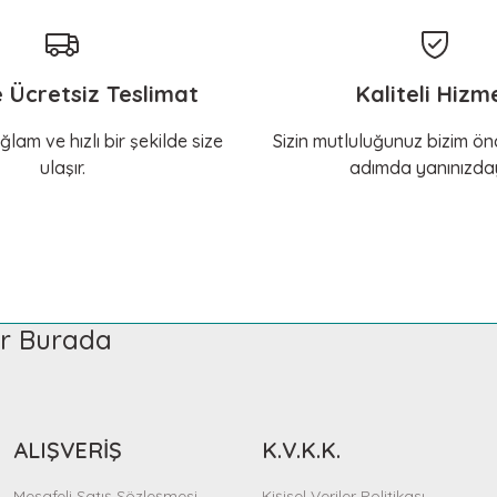
e Ücretsiz Teslimat
Kaliteli Hizm
ğlam ve hızlı bir şekilde size
Sizin mutluluğunuz bizim önc
ulaşır.
adımda yanınızday
ler Burada
ALIŞVERİŞ
K.V.K.K.
Mesafeli Satış Sözleşmesi
Kişisel Veriler Politikası