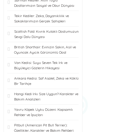
Sarman Kediler: Altın Tüylü
Dostlarımızın Sosyal ve Obur Dünyası
Tekir Kediler: Zeka, Dayanıklılık ve
Sokaklarımızın Gerçek Sahipleri
Scottish Fold: Kıvrık Kulaklı Dostumuzun
Sevgi Dolu Dünyası
British Shorthair: Evinizin Sakin, Asil ve
Oyuncak Ayıcık Görünümlü Dost
Van Kedisi: Suyu Seven Tek Irk ve
Büyüleyici Gözlerin Hikayesi
Ankara Kedisi: Saf Asalet, Zeka ve Köklü
Bir Tarihçe
Hangi Kedi Irkı Size Uygun? Karakter ve
Bakım Analizleri
Yavru Köpek Uyku Düzeni: Kapsamlı
Rehber ve İpuçları
Pitbull (American Pit Bull Terrier):
Özellikler, Karakter ve Bakım Rehberi