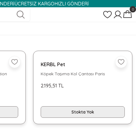
İ
ÜCRETSİZ KARGO
HIZLI GÖNDERİ
0
KERBL Pet
tion
Köpek Taşıma Kol Çantası Paris
2.195,51 TL
Stokta Yok