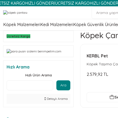
 KARGO
HIZLI GÖNDERİ
ÜCRETSİZ KARGO
HIZLI GÖNDERİ
ÜCRE
Köpek Malzemeleri
Kedi Malzemeleri
Köpek Güvenlik Ürünler
Köpek Çan
Ücretsiz Kargo
KERBL Pet
Köpek Taşıma Çan
Hızlı Arama
2.579,92 TL
Hızlı Ürün Arama
Ara
S
Detaylı Arama