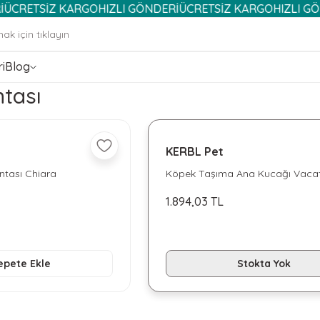
TSİZ KARGO
HIZLI GÖNDERİ
ÜCRETSİZ KARGO
HIZLI GÖNDER
i
Blog
tası
KERBL Pet
tası Chiara
Köpek Taşıma Ana Kucağı Vaca
1.894,03 TL
epete Ekle
Stokta Yok