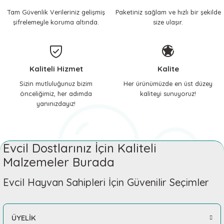
Tam Güvenlik Verileriniz gelişmiş
Paketiniz sağlam ve hızlı bir şekilde
 ve Soğutucu Matlar
ünleri
şifrelemeyle koruma altında.
size ulaşır.
ünleri
e Aksesuarları
Kaliteli Hizmet
Kalite
Sizin mutluluğunuz bizim
Her ürünümüzde en üst düzey
önceliğimiz, her adımda
kaliteyi sunuyoruz!
yanınızdayız!
Evcil Dostlarınız İçin Kaliteli
Malzemeler Burada
Evcil Hayvan Sahipleri İçin Güvenilir Seçimler
ÜYELİK