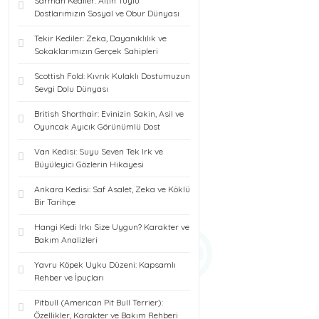
Sarman Kediler: Altın Tüylü
Dostlarımızın Sosyal ve Obur Dünyası
Tekir Kediler: Zeka, Dayanıklılık ve
Sokaklarımızın Gerçek Sahipleri
Scottish Fold: Kıvrık Kulaklı Dostumuzun
Sevgi Dolu Dünyası
British Shorthair: Evinizin Sakin, Asil ve
Oyuncak Ayıcık Görünümlü Dost
Van Kedisi: Suyu Seven Tek Irk ve
Büyüleyici Gözlerin Hikayesi
Ankara Kedisi: Saf Asalet, Zeka ve Köklü
Bir Tarihçe
Hangi Kedi Irkı Size Uygun? Karakter ve
Bakım Analizleri
Yavru Köpek Uyku Düzeni: Kapsamlı
Rehber ve İpuçları
Pitbull (American Pit Bull Terrier):
Özellikler, Karakter ve Bakım Rehberi