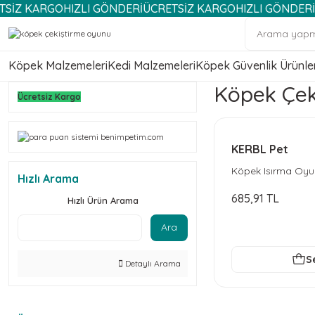
KARGO
HIZLI GÖNDERİ
ÜCRETSİZ KARGO
HIZLI GÖNDERİ
ÜCRET
Köpek Malzemeleri
Kedi Malzemeleri
Köpek Güvenlik Ürünler
Köpek Çek
Ücretsiz Kargo
KERBL Pet
Köpek Isırma Oyun
Hızlı Arama
685,91 TL
Hızlı Ürün Arama
Ara
S
Detaylı Arama