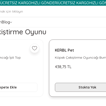
SİZ KARGO
HIZLI GÖNDERİ
ÜCRETSİZ KARGO
HIZLI GÖNDERİ
i
Blog
iştirme Oyunu
KERBL Pet
cağı İpli Top
Köpek Çekiştirme Oyuncağı Bu
Catch Me 24 cm
438,75 TL
epete Ekle
Stokta Yok