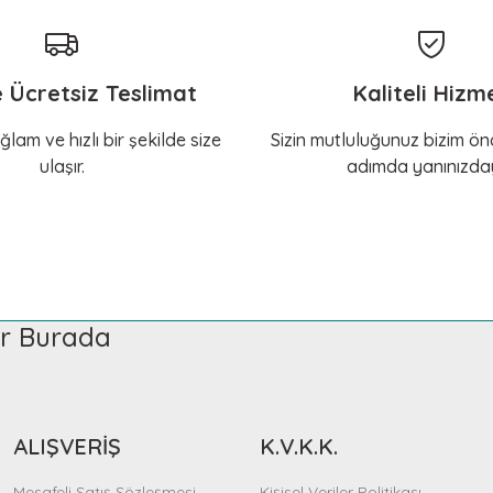
e Ücretsiz Teslimat
Kaliteli Hizm
ğlam ve hızlı bir şekilde size
Sizin mutluluğunuz bizim önc
ulaşır.
adımda yanınızday
ler Burada
ALIŞVERİŞ
K.V.K.K.
Mesafeli Satış Sözleşmesi
Kişisel Veriler Politikası