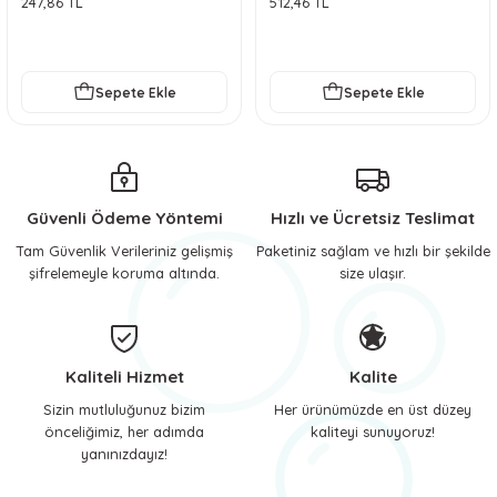
247,86 TL
512,46 TL
 ve Soğutucu Matlar
ünleri
ünleri
Sepete Ekle
Sepete Ekle
e Aksesuarları
Güvenli Ödeme Yöntemi
Hızlı ve Ücretsiz Teslimat
Tam Güvenlik Verileriniz gelişmiş
Paketiniz sağlam ve hızlı bir şekilde
şifrelemeyle koruma altında.
size ulaşır.
Kaliteli Hizmet
Kalite
Sizin mutluluğunuz bizim
Her ürünümüzde en üst düzey
önceliğimiz, her adımda
kaliteyi sunuyoruz!
yanınızdayız!