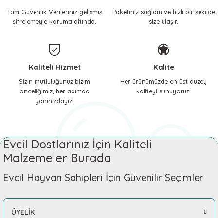
Tam Güvenlik Verileriniz gelişmiş
Paketiniz sağlam ve hızlı bir şekilde
 ve Soğutucu Matlar
ünleri
şifrelemeyle koruma altında.
size ulaşır.
ünleri
e Aksesuarları
Kaliteli Hizmet
Kalite
Sizin mutluluğunuz bizim
Her ürünümüzde en üst düzey
önceliğimiz, her adımda
kaliteyi sunuyoruz!
yanınızdayız!
Evcil Dostlarınız İçin Kaliteli
Malzemeler Burada
Evcil Hayvan Sahipleri İçin Güvenilir Seçimler
ÜYELİK