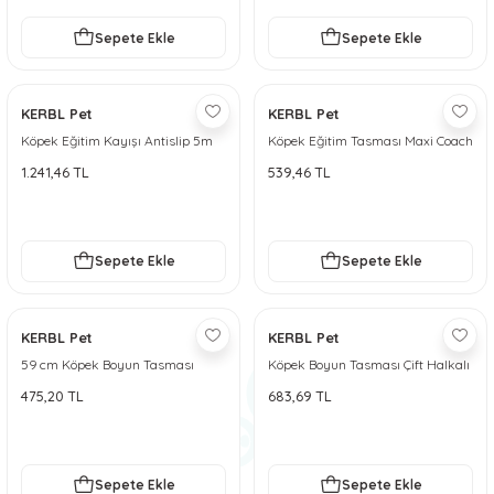
Sepete Ekle
Sepete Ekle
KERBL Pet
KERBL Pet
Köpek Eğitim Kayışı Antislip 5m
Köpek Eğitim Tasması Maxi Coach
24 cm den küçük -XS
1.241,46 TL
539,46 TL
Sepete Ekle
Sepete Ekle
KERBL Pet
KERBL Pet
59 cm Köpek Boyun Tasması
Köpek Boyun Tasması Çift Halkalı
Uzun Halkalı Boğma Tasma
Boğma Tasma
475,20 TL
683,69 TL
Sepete Ekle
Sepete Ekle