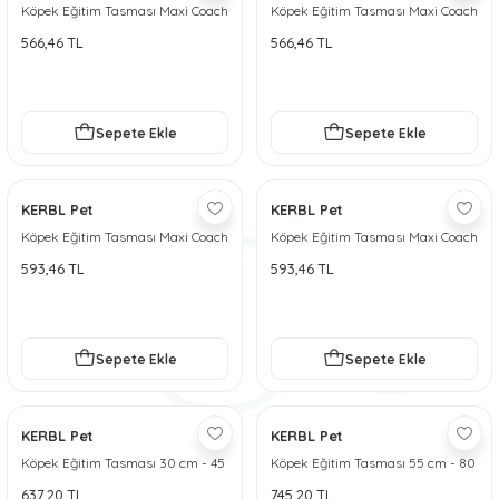
Köpek Eğitim Tasması Maxi Coach
Köpek Eğitim Tasması Maxi Coach
 ve Soğutucu Matlar
ünleri
32 cm den küçük - S
38 cm den küçük - M
566,46 TL
566,46 TL
ünleri
Sepete Ekle
Sepete Ekle
e Aksesuarları
KERBL Pet
KERBL Pet
Köpek Eğitim Tasması Maxi Coach
Köpek Eğitim Tasması Maxi Coach
44 cm den küçük - L
54 cm den küçük - XL
593,46 TL
593,46 TL
Sepete Ekle
Sepete Ekle
KERBL Pet
KERBL Pet
Köpek Eğitim Tasması 30 cm - 45
Köpek Eğitim Tasması 55 cm - 80
cm - M
cm - XL
637,20 TL
745,20 TL