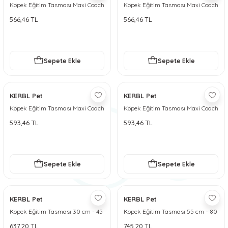
Köpek Eğitim Tasması Maxi Coach
Köpek Eğitim Tasması Maxi Coach
 ve Soğutucu Matlar
ünleri
32 cm den küçük - S
38 cm den küçük - M
566,46 TL
566,46 TL
ünleri
Sepete Ekle
Sepete Ekle
e Aksesuarları
KERBL Pet
KERBL Pet
Köpek Eğitim Tasması Maxi Coach
Köpek Eğitim Tasması Maxi Coach
44 cm den küçük - L
54 cm den küçük - XL
593,46 TL
593,46 TL
Sepete Ekle
Sepete Ekle
KERBL Pet
KERBL Pet
Köpek Eğitim Tasması 30 cm - 45
Köpek Eğitim Tasması 55 cm - 80
cm - M
cm - XL
637,20 TL
745,20 TL