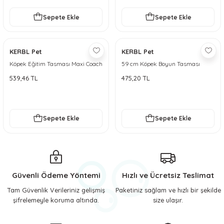
Sepete Ekle
Sepete Ekle
KERBL Pet
KERBL Pet
Köpek Eğitim Tasması Maxi Coach
59 cm Köpek Boyun Tasması
24 cm den küçük -XS
Uzun Halkalı Boğma Tasma
539,46 TL
475,20 TL
Sepete Ekle
Sepete Ekle
Güvenli Ödeme Yöntemi
Hızlı ve Ücretsiz Teslimat
Tam Güvenlik Verileriniz gelişmiş
Paketiniz sağlam ve hızlı bir şekilde
şifrelemeyle koruma altında.
size ulaşır.